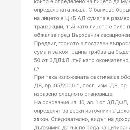
който е определено на лицето да му
определената лихва. С банково борде
на лицето в ЦКБ АД сумата в размер 
транзакции, тъй като лицето е било 
обжалва пред Върховния касационен
Предвид горното е поставен въпроса
сума и за коя година трябва да бъд
50 от ЗДДФЛ, тъй като окончателно
г.?
При така изложената фактическа обс
ДВ, бр. 95/2006 г., посл. изм. ДВ, бр
изразено следното становище:
На основание чл. 16, ал. 1 от ЗДДФЛ
определят за всеки източник на дох
закон. Следователно, видът на дохо
дължимия данък по реда на цитирани