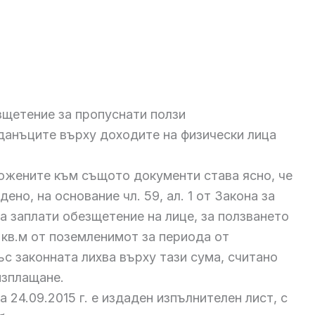
щетение за пропуснати ползи
данъците върху доходите на физически лица
ожените към същото документи става ясно, че
ено, на основание чл. 59, ал. 1 от Закона за
а заплати обезщетение на лице, за ползването
0 кв.м от поземленимот за периода от
 със законната лихва върху тази сума, считано
изплащане.
 24.09.2015 г. е издаден изпълнителен лист, с