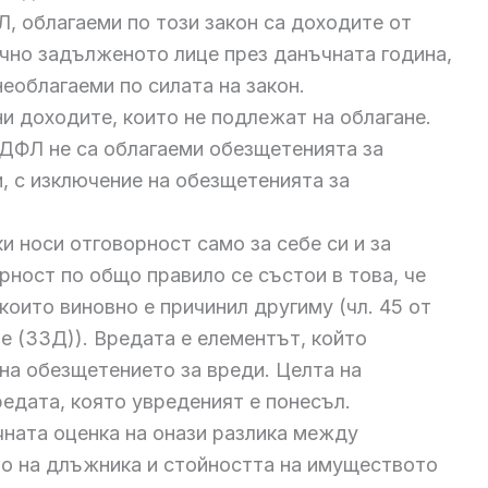
, облагаеми по този закон са доходите от
чно задълженото лице през данъчната година,
необлагаеми по силата на закон.
ени доходите, които не подлежат на облагане.
 ЗДДФЛ не са облагаеми обезщетенията за
 с изключение на обезщетенията за
ки носи отговорност само за себе си и за
рност по общо правило се състои в това, че
които виновно е причинил другиму (чл. 45 от
е (ЗЗД)). Вредата е елементът, който
на обезщетението за вреди. Целта на
редата, която увреденият е понесъл.
чната оценка на онази разлика между
о на длъжника и стойността на имуществото