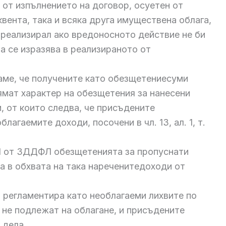
 от изпълнението на договор, осуетен от
вента, така и всяка друга имуществена облага,
 реализирал ако вредоносното действие не би
а се изразява в реализираното от
аме, че получените като обезщетениесуми
ямат характер на обезщетения за нанесени
 от които следва, че присъдените
лагаемите доходи, посочени в чл. 13, ал. 1, т.
. 1 от ЗДДФЛ обезщетенията за пропуснати
са в обхвата на така нареченитедоходи от
ФЛ регламентира като необлагаеми лихвите по
 не подлежат на облагане, и присъдените
 дела.