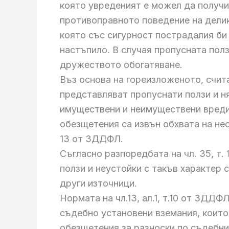
която увреденият е можел да получи
противоправното поведение на делик
която със сигурност пострадалия би
настъпило. В случая пропусната полз
дружеството обогатяване.
Въз основа на гореизложеното, счит
представляват пропуснати ползи и н
имуществени и неимуществени вреди,
обезщетения са извън обхвата на необ
13 от ЗДДФЛ.
Съгласно разпоредбата на чл. 35, т
ползи и неустойки с такъв характер 
други източници.
Нормата на чл.13, ал.1, т.10 от ЗДД
съдебно установени вземания, които
обезщетения за разноски по съдебни