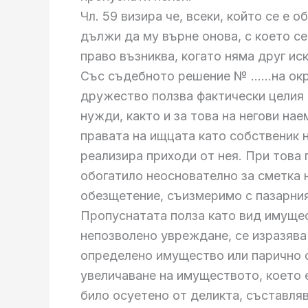
Чл. 59 визира че, всеки, който се е о
дължи да му върне онова, с което се
право възниква, когато няма друг ис
Със съдебното решение № ……на окръ
дружество ползва фактически целия
нужди, както и за това на негови на
правата на ищцата като собственик 
реализира приходи от нея. При това
обогатило неоснователно за сметка 
обезщетение, съизмеримо с пазарния
Пропуснатата полза като вид имущес
непозволено увреждане, се изразяв
определено имущество или парично 
увеличаване на имуществото, което е
било осуетено от деликта, съставляв