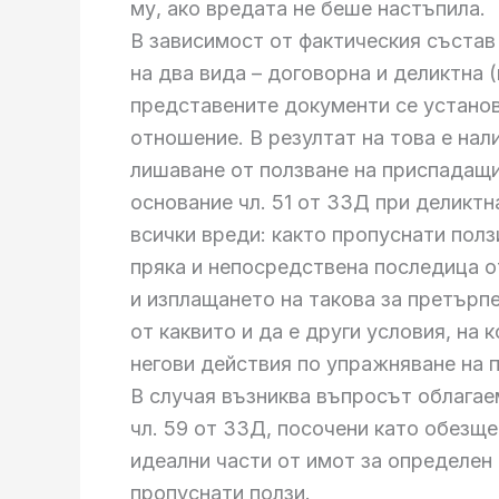
му, ако вредата не беше настъпила.
В зависимост от фактическия състав
на два вида – договорна и деликтна 
представените документи се установ
отношение. В резултат на това е нал
лишаване от ползване на приспадащи
основание чл. 51 от ЗЗД при деликт
всички вреди: както пропуснати ползи
пряка и непосредствена последица 
и изплащането на такова за претърп
от каквито и да е други условия, на 
негови действия по упражняване на 
В случая възниква въпросът облагае
чл. 59 от ЗЗД, посочени като обезще
идеални части от имот за определен 
пропуснати ползи.