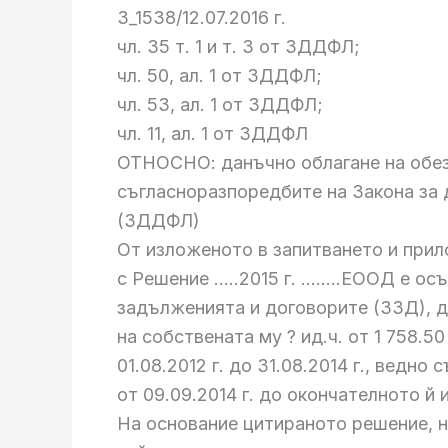
3_1538/12.07.2016 г.
чл. 35 т. 1 и т. 3 от ЗДДФЛ;
чл. 50, ал. 1 от ЗДДФЛ;
чл. 53, ал. 1 от ЗДДФЛ;
чл. 11, ал. 1 от ЗДДФЛ
ОТНОСНО: данъчно облагане на обез
съгласноразпоредбите на Закона за 
(ЗДДФЛ)
От изложеното в запитването и прил
с Решение …..2015 г. ……..ЕООД е осъд
задълженията и договорите (ЗЗД), д
на собствената му ? ид.ч. от 1 758.5
01.08.2012 г. до 31.08.2014 г., ведно
от 09.09.2014 г. до окончателното й 
На основание цитираното решение, на