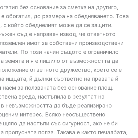
богатил без основание за сметка на другиго,
 е обогатил, до размера на обедняването. Това
к, с който обеднелият може да се защити.
жен съд е направен извод, че ответното
 поземлен имот за собствени производствени
ематели. По този начин същото е ограничило
на земята и я е лишило от възможността да
 положение ответното дружество, което се е
на ищцата, й дължи съответно на правата й
 наем за ползваната без основание площ.
твена вреда, настъпила в резултат на
а в невъзможността да бъде реализирано
оценим интерес. Всяко неосъществено
 щяло да настъпи със сигурност, ако не би
а пропусната полза. Такава е както печалбата,