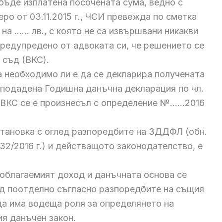
 бъде изплатена посочената сума, ведно с
ро от 03.11.2015 г., ЧСИ превежда по сметка
на …… лв., с която не са извършвани никакви
предупредено от адвоката си, че решението се
 съд (ВКС).
 необходимо ли е да се декларира получената
е подадена Годишна данъчна декларация по чл.
 ВКС се е произнесъл с определение №……2016
тановка с оглед разпоредбите на ЗДДФЛ (обн.
. 32/2016 г.) и действащото законодателство, е
, облагаемият доход и данъчната основа се
од поотделно съгласно разпоредбите на същия
да има водеща роля за определянето на
я данъчен закон.