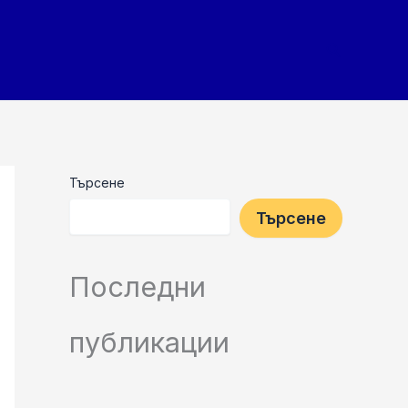
Search
Търсене
Търсене
Последни
публикации