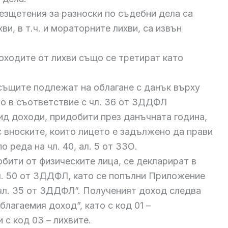
езщетения за разноски по съдебни дела са
и, в т.ч. и мораторните лихви, са извън
оходите от лихви също се третират като
 същите подлежат на облагане с данък върху
о в съответствие с чл. 36 от ЗДДФЛ
вид доходи, придобити през данъчната година,
 вноските, които лицето е задължено да прави
о реда на чл. 40, ал. 5 от ЗЗО.
бити от физическите лица, се декларират в
л. 50 от ЗДДФЛ, като се попълни Приложение
чл. 35 от ЗДДФЛ”. Полученият доход следва
благаемия доход”, като с код 01 –
 с код 03 – лихвите.