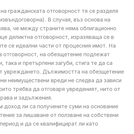
 на гражданската отговорност тя се разделя
(извъндоговорна). В случая, въз основа на
ява, че между страните няма облигационно
ице деликтна отговорност, изразяваща се в
те се идеални части от процесния имот. На
на отговорност, на обезщетение подлежат
, така и претърпени загуби, стига те да са
от увреждането. Дължимостта на обезщетение
ени неимуществени вреди не следва да зависи
които трябва да отговаря увреденият, нито от
права и задължения.
м доход ли са получените суми на основание
тение за лишаване от ползване на собствени
период и да се квалифицират ли като