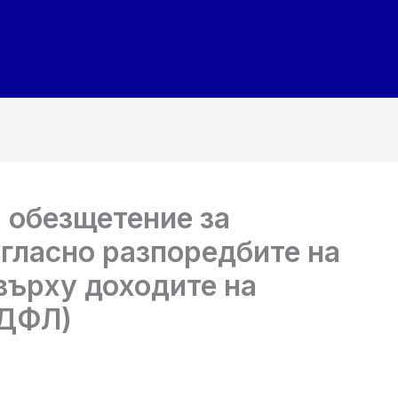
 обезщетение за
гласно разпоредбите на
върху доходите на
ДДФЛ)