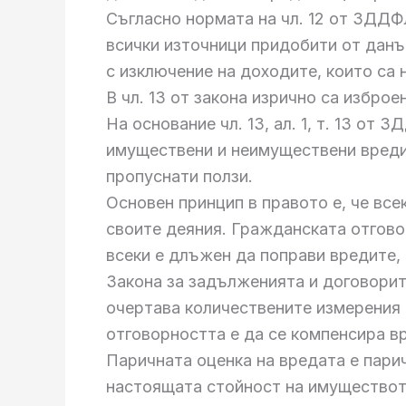
Съгласно нормата на чл. 12 от ЗДДФЛ
всички източници придобити от данъ
с изключение на доходите, които са 
В чл. 13 от закона изрично са избро
На основание чл. 13, ал. 1, т. 13 от
имуществени и неимуществени вреди,
пропуснати ползи.
Основен принцип в правото е, че все
своите деяния. Гражданската отгово
всеки е длъжен да поправи вредите, 
Закона за задълженията и договорит
очертава количествените измерения 
отговорността е да се компенсира в
Паричната оценка на вредата е пари
настоящата стойност на имуществот