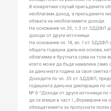
В конкретния случай присъдените об
необлагаем доход, а присъдените лихв
обхвата на необлагаемите доходи.
На основание чл.35, т.3 от ЗДДФЛ д
доходи от други източници.
На основание чл. 14, ал. 1 от ЗДДФЛ
общата годишна данъчна основа, кат
облагаема е брутната сума на този 
която може да бъде намалена само с
за данъчната година за своя сметка п
Доходите по чл. 35 от ЗДДФЛ, придо
годишната данъчна декларация по ч
№ 6 “Доходи от други източници по 
да се впише в част І „Формиране на о
обезщетенията за пропуснати ползи и