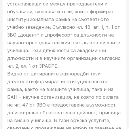
установяващи се между преподаватели и
обучавани, включва и тези, които формират
институционалната рамка на съответното
учебно заведение. Съгласно чл. 48, ал. 1, т. 1 от
ЗВО „доцент“ и „професор“ са длъжности на
научно-преподавателския състав във висшите
училища. Тези длъжности са академични
длъжности и в научните организации съгласно
чл. 2, ал. 1 от ЗРАСРБ.
Видно от цитираните разпоредби тези
длъжности формират институционалната
рамка, както на висшите училища, така и на
БАН – научна организация, на която по силата
на чл. 47 от ЗВО е предоставена възможност
да извършва образователна дейност, присъща
на висше училище. В тази връзка услугите,
свързани с провеждане на избор за заемане на