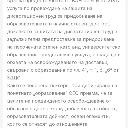
връзка предоставяната от БАН чрез Института
услуга по провеждане на защита на
дисертационен труд за придобиване на
образователната и научна степен “доктор“,
доколкото защитата на дисертационен труд е
задължителна предпоставка за придобиване
на посочената степен като вид университетско
образование, представлява услуга, попадаща в
обхвата на освобождаването на доставки,
свързани с образование по чл. 41, т. 1, б. „б“ от
ЗДДС.
Както е посочено по-горе, при дефиниране на
понятието „образование“ СЕС приема, че за
целите на предвиденото освобождаване от
облагане с данък върху добавената стойност,
образователната дейност, освен елементи,
които се отнасят до отношенията,