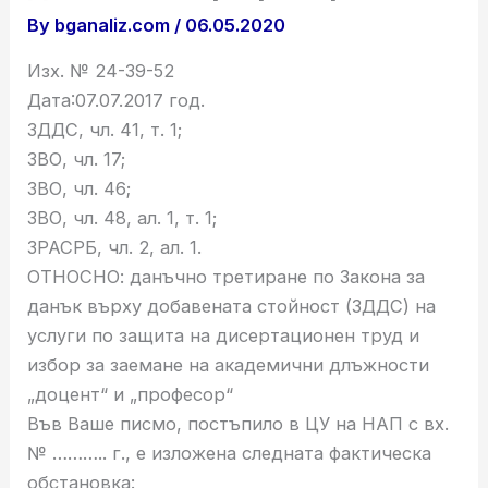
By
bganaliz.com
/
06.05.2020
Изх. № 24-39-52
Дата:07.07.2017 год.
ЗДДС, чл. 41, т. 1;
ЗВО, чл. 17;
ЗВО, чл. 46;
ЗВО, чл. 48, ал. 1, т. 1;
ЗРАСРБ, чл. 2, ал. 1.
ОТНОСНО: данъчно третиране по Закона за
данък върху добавената стойност (ЗДДС) на
услуги по защита на дисертационен труд и
избор за заемане на академични длъжности
„доцент“ и „професор“
Във Ваше писмо, постъпило в ЦУ на НАП с вх.
№ ……….. г., е изложена следната фактическа
обстановка: