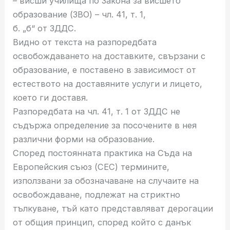
– висши училища по Закона за висшето
образование (ЗВО) – чл. 41, т. 1,
б. „б“ от ЗДДС.
Видно от текста на разпоредбата
освобождаването на доставките, свързани с
образование, е поставено в зависимост от
естеството на доставяните услуги и лицето,
което ги доставя.
Разпоредбата на чл. 41, т. 1 от ЗДДС не
съдържа определение за посочените в нея
различни форми на образование.
Според постоянната практика на Съда на
Европейския съюз (СЕС) термините,
използвани за обозначаване на случаите на
освобождаване, подлежат на стриктно
тълкуване, тъй като представляват дерогации
от общия принцип, според който с данък