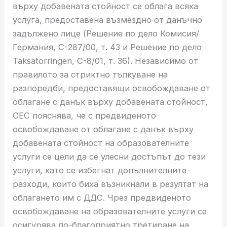
върху добавената стойност се облага всяка
услуга, предоставена възмездно от данъчно
задължено лице (Решение по дело Комисия/
Германия, C-287/00, т. 43 и Решение по дело
Taksatorringen, C-8/01, т. 36). Независимо от
правилото за стриктно тълкуване на
разпоредби, предоставящи освобождаване от
облагане с данък върху добавената стойност,
СЕС пояснява, че с предвиденото
освобождаване от облагане с данък върху
добавената стойност на образователните
услуги се цели да се улесни достъпът до тези
услуги, като се избегнат допълнителните
разходи, които биха възникнали в резултат на
облагането им с ДДС. Чрез предвиденото
освобождаване на образователните услуги се
осигурява по-благоприятно третиране на