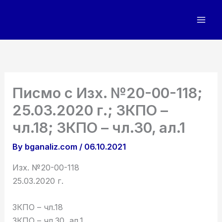
Skip
to
content
Писмо с Изх. №20-00-118;
25.03.2020 г.; ЗКПО –
чл.18; ЗКПО – чл.30, ал.1
By
bganaliz.com
/
06.10.2021
Изх. №20-00-118
25.03.2020 г.
ЗКПО – чл.18
ЗКПО – чл.30, ал.1