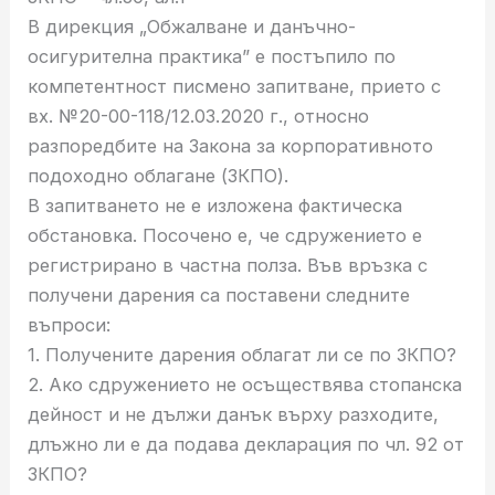
В дирекция „Обжалване и данъчно-
осигурителна практика” e постъпило по
компетентност писмено запитване, прието с
вх. №20-00-118/12.03.2020 г., относно
разпоредбите на Закона за корпоративното
подоходно облагане (ЗКПО).
В запитването не е изложена фактическа
обстановка. Посочено е, че сдружението е
регистрирано в частна полза. Във връзка с
получени дарения са поставени следните
въпроси:
1. Получените дарения облагат ли се по ЗКПО?
2. Ако сдружението не осъществява стопанска
дейност и не дължи данък върху разходите,
длъжно ли е да подава декларация по чл. 92 от
ЗКПО?