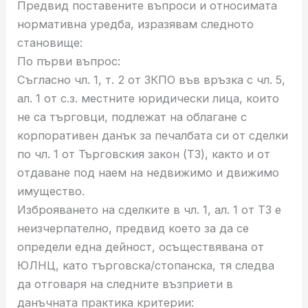
Предвид поставените въпроси и относимата
нормативна уредба, изразявам следното
становище:
По първи въпрос:
Съгласно чл. 1, т. 2 от ЗКПО във връзка с чл. 5,
ал. 1 от с.з. местните юридически лица, които
не са търговци, подлежат на облагане с
корпоративен данък за печалбата си от сделки
по чл. 1 от Търговския закон (ТЗ), както и от
отдаване под наем на недвижимо и движимо
имущество.
Изброяването на сделките в чл. 1, ал. 1 от ТЗ е
неизчерпателно, предвид което за да се
определи една дейност, осъществявана от
ЮЛНЦ, като търговска/стопанска, тя следва
да отговаря на следните възприети в
данъчната практика критерии: