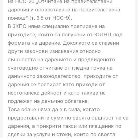
на НСС-20 „Отчитане на правителствени
дарения и оповестяване на правителствена
помощ“ (т. 3.5 от НСС-9).
В ЗКПО няма специално третиране на
приходите, които са получени от ЮЛНЦ под
формата на дарение. Доколкото са спазени
други законови изисквания относно
същността на дарението и предвиденото
счетоводно отчитане от гледна точка на
данъчното законодателство, приходите от
дарения се третират като приходи от
нестопанска дейност и като такива не
подлежат на данъчно облагане.
Това обаче няма да е в сила, когато
предоставените суми по своята същност не са
дарения, а прикрити такси или плащания по
сделки за услуги и стоки, които по своята