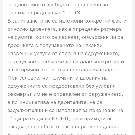
същност могат да бъдат определени като
сделки по реда на чл. 1 от ТЗ.
В запитването не са изложени конкретни факти
относно даренията, как е определен размера
на сумите, които се даряват, обвързани ли са
даренията с получаването на някакви
насрещни услуги от страна на сдружението,
поради което не може да се даде конкретен и
категоричен отговор на поставения въпрос.
При условие, че получените дарения на
сдружението са предоставени без условия,
размерът им не е определен от сдружението,
а по инициатива на дарителите, не са
задължителни и се използват за покриване на
общи разходи на ЮЛНЦ, тези приходи не
следва да се облагат с корпоративен данък.
Когато при извършване на данъчен контрол се