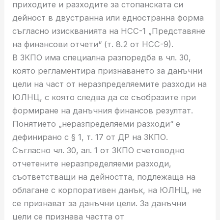
приходите и разходите за стопанската си
дейност в двустранна или едностранна форма
съгласно изискванията на НСС-1 „Представяне
на финансови отчети“ (т. 8.2 от НСС-9).
В ЗКПО има специална разпоредба в чл. 30,
която регламентира признаването за данъчни
цели на част от неразпределяемите разходи на
ЮЛНЦ, с която следва да се съобразите при
формиране на данъчния финансов резултат.
Понятието „неразпределяеми разходи“ е
дефинирано с § 1, т. 17 от ДР на ЗКПО.
Съгласно чл. 30, ал. 1 от ЗКПО счетоводно
отчетените неразпределяеми разходи,
съответстващи на дейността, подлежаща на
облагане с корпоративен данък, на ЮЛНЦ, не
се признават за данъчни цели. За данъчни
цели се признава частта от