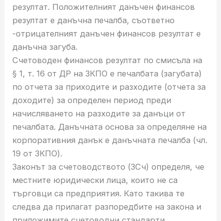
резултат. Положителният данъчен финансов
резултат е данъчна печалба, съответно
-отрицателният данъчен финансов резултат е
данъчна загуба.
Счетоводен финансов резултат по смисъла на
§ 1, т. 16 от ДР на ЗКПО е печалбата (загубата)
по отчета за приходите и разходите (отчета за
доходите) за определен период преди
начисляването на разходите за данъци от
печалбата. Данъчната основа за определяне на
корпоративния данък е данъчната печалба (чл.
19 от ЗКПО).
Законът за счетоводството (ЗСч) определя, че
местните юридически лица, които не са
търговци са предприятия. Като такива те
следва да прилагат разпоредбите на закона и
приложимите счетоводни стандарти.