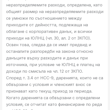
неразпределяемите разходи, определена, като
общият размер на неразпределяемите разходи
се умножи по съотношението между
приходите от дейността, подлежаща на
облагане с корпоративен данък, и всички
приходи на ЮЛНЦ (чл. 30, ал. 2 от ЗКПО).
Освен това, следва да се имат предвид и
останалите разпоредби на закона относно
данъците върху разходите и данък при
източника, при условие че ЮЛНЦ е платец на
доходи по смисъла на чл. 12 от ЗКПО.
Според т. 3.4 от НСС-9, даренията, които не са
обвързани с условия и членският внос се
признават като текущ приход за периода.
Когато даренията са обвързани с определени
условия, се отчитат като финансиране по реда