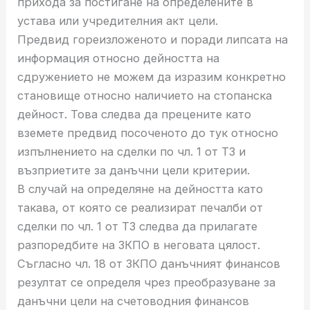
прихода за постигане на определените в
устава или учредителния акт цели.
Предвид гореизложеното и поради липсата на
информация относно дейността на
сдружението не можем да изразим конкретно
становище относно наличието на стопанска
дейност. Това следва да прецените като
вземете предвид посоченото до тук относно
изпълнението на сделки по чл. 1 от ТЗ и
възприетите за данъчни цели критерии.
В случай на определяне на дейността като
такава, от която се реализират печалби от
сделки по чл. 1 от ТЗ следва да прилагате
разпоредбите на ЗКПО в неговата цялост.
Съгласно чл. 18 от ЗКПО данъчният финансов
резултат се определя чрез преобразуване за
данъчни цели на счетоводния финансов