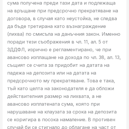
сума получена преди тази дата и подлежаща
на връщане при предсрочно прекратяване на
договора, в случая като неустойка, не следва
да бъде третирана като възнаграждение
(лихва) по смисъла на данъчния закон. Именно
поради тези съображения в чл. 11, ал. 5 от
ЗДДФЛ, изрично е регламентирано, че при
авансово изплащане на дохода по чл. 38, ал. 13,
същият се счита за придобит на датата на
падежа на депозита или на датата на
предсрочното му прекратяване. Това е така,
тъй като целта на законодателя е да обложи
действителния размер на лихвата, а не
авансово изплатената сума, която при
нарушаване на клаузата за срока на депозита
се коригира в посока намаление. В противен
случай би се стигнало до облагане на част от