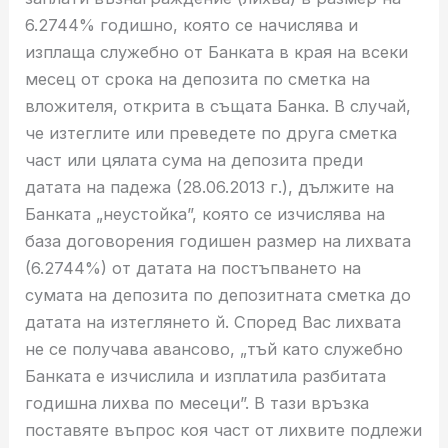
6.2744% годишно, която се начислява и
изплаща служебно от Банката в края на всеки
месец от срока на депозита по сметка на
вложителя, открита в същата Банка. В случай,
че изтеглите или преведете по друга сметка
част или цялата сума на депозита преди
датата на падежа (28.06.2013 г.), дължите на
Банката „неустойка”, която се изчислява на
база договорения годишен размер на лихвата
(6.2744%) от датата на постъпването на
сумата на депозита по депозитната сметка до
датата на изтеглянето й. Според Вас лихвата
не се получава авансово, „тъй като служебно
Банката е изчислила и изплатила разбитата
годишна лихва по месеци”. В тази връзка
поставяте въпрос коя част от лихвите подлежи