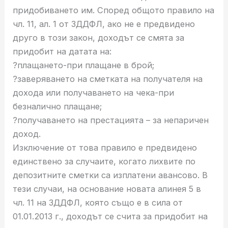
придобиването им. Според общото правило на
чл. 11, ал. 1 от ЗДДФЛ, ако не е предвидено
друго в този закон, доходът се смята за
придобит на датата на:
?плащането-при плащане в брой;
?заверяването на сметката на получателя на
дохода или получаването на чека-при
безналично плащане;
?получаването на престацията – за непаричен
доход.
Изключение от това правило е предвидено
единствено за случаите, когато лихвите по
депозитните сметки са изплатени авансово. В
тези случаи, на основание новата алинея 5 в
чл. 11 на ЗДДФЛ, която също е в сила от
01.01.2013 г., доходът се счита за придобит на