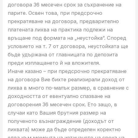
договора 36 месечен срок за съхранение на
парите. Освен това, при предсрочно
прекратяване на договора, предварително
платената лихва на практика подлежи на
връщане под формата на „неустойка”. Според
условието на т. 7 от договора, неустойката ще
бъде удържана от главницата по депозита
преди изплащането й на вложителя.
Иначе казано – при предсрочно прекратяване
на договора Вие бихте реализирали доход от
лихва в много по-малък размер, в сравнение с
доходността от евентуално спазване на
договорения 36 месечен срок. Ето защо, в
случаи като Вашия брутния размер на
полученото възнаграждение (доходът от
лихвата) може да бъде определен коректно
едва към момента на изтичането на срока на