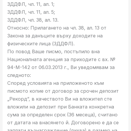
ЗДДФЛ, чл. 11, ал. 1;
ЗДДФЛ, чл. 11, ал. 5;
ЗДДФЛ, чл. 38, ал. 13.
Относно: Прилагането на чл. 38, ал. 13 от
Закона за данъците върху доходите на
физическите лица (ЗДДФЛ).
По повод Ваше писмо, постъпило вна
Националната агенция за приходите с вх. №
94-М-142 от 06.03.2013 г., Ви уведомявам за
следното:
Според условията на приложеното към
писмото копие от договор за срочен депозит
„Рекорд”, в качеството Ви на вложител сте
вложили на депозит при Банката конкретна
сума за определен срок (36 месеца), считано
от датата на внасянето й. Договорено е да се
заплати възнаграждение (лихва) в размер на