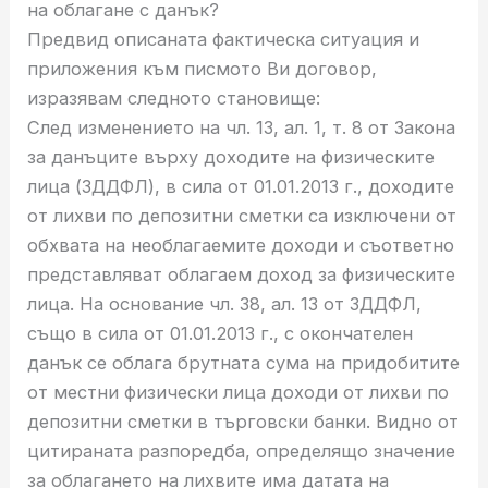
на облагане с данък?
Предвид описаната фактическа ситуация и
приложения към писмото Ви договор,
изразявам следното становище:
След изменението на чл. 13, ал. 1, т. 8 от Закона
за данъците върху доходите на физическите
лица (ЗДДФЛ), в сила от 01.01.2013 г., доходите
от лихви по депозитни сметки са изключени от
обхвата на необлагаемите доходи и съответно
представляват облагаем доход за физическите
лица. На основание чл. 38, ал. 13 от ЗДДФЛ,
също в сила от 01.01.2013 г., с окончателен
данък се облага брутната сума на придобитите
от местни физически лица доходи от лихви по
депозитни сметки в търговски банки. Видно от
цитираната разпоредба, определящо значение
за облагането на лихвите има датата на