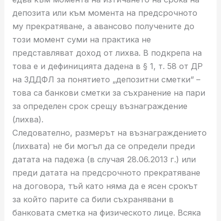
депозита или към момента на предсрочното
му прекратяване, а авансово получените до
този момент суми на практика не
представляват доход от лихва. В подкрепа на
това е и дефиницията дадена в § 1, т. 58 от ДР
на ЗДДФЛ за понятието „депозитни сметки” –
това са банкови сметки за съхранение на пари
за определен срок срещу възнаграждение
(лихва).
Следователно, размерът на възнаграждението
(лихвата) не би могъл да се определи преди
датата на падежа (в случая 28.06.2013 г.) или
преди датата на предсрочното прекратяване
на договора, тъй като няма да е ясен срокът
за който парите са били съхранявани в
банковата сметка на физическото лице. Всяка