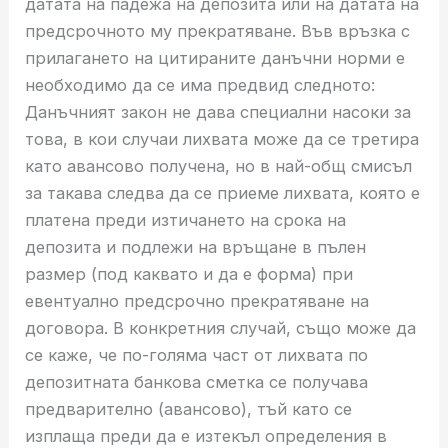
датата на падежа на депозита или на датата на
предсрочното му прекратяване. Във връзка с
прилагането на цитираните данъчни норми е
необходимо да се има предвид следното:
Данъчният закон не дава специални насоки за
това, в кои случаи лихвата може да се третира
като авансово получена, но в най-общ смисъл
за такава следва да се приеме лихвата, която е
платена преди изтичането на срока на
депозита и подлежи на връщане в пълен
размер (под каквато и да е форма) при
евентуално предсрочно прекратяване на
договора. В конкретния случай, също може да
се каже, че по-голяма част от лихвата по
депозитната банкова сметка се получава
предварително (авансово), тъй като се
изплаща преди да е изтекъл определения в