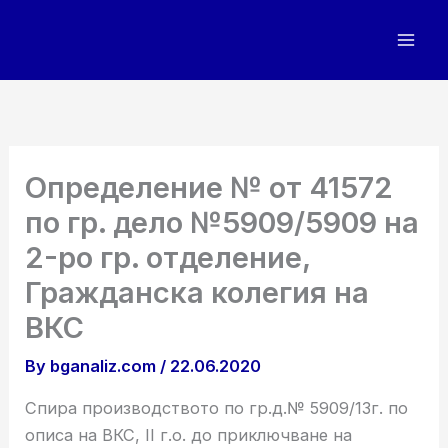
Skip
to
content
Определение № от 41572
по гр. дело №5909/5909 на
2-ро гр. отделение,
Гражданска колегия на
ВКС
By
bganaliz.com
/
22.06.2020
Спира производството по гр.д.№ 5909/13г. по
описа на ВКС, ІІ г.о. до приключване на