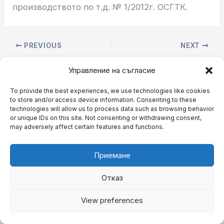
производството по т.д. № 1/2012г. ОСГТК.
PREVIOUS
NEXT
Управление на съгласие
To provide the best experiences, we use technologies like cookies
to store and/or access device information. Consenting to these
technologies will allow us to process data such as browsing behavior
or unique IDs on this site. Not consenting or withdrawing consent,
may adversely affect certain features and functions.
Приемане
Отказ
Copyright © 2026 BgAnaliz.com
View preferences