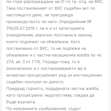
по-горе разпореждане на ІІІ-то гр. отд. на ВКС.
Така постановеният от ВКС съдебен акт по
настоящото дело, не прегражда
производството по него. Определение №
316/05.07.2019 г. не е и от категорията
определения, изрично посочени в закона,
които подлежат на обжалване. Като
постановено от ВКС, то не подлежи на
обжалване и с частна касационна жалба по чл.
274, ал. 3 от ГПК. Поради това, то е
окончателно и с постановяването му е
изчерпан процесуалният ред за инстанционен
съдебен контрол по делото.
Предвид горното, подадената частна жалба,
като процесуално недопустима, следва да
бъде върната.
По изложените съображения, съдът