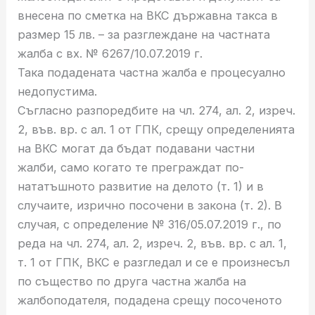
внесена по сметка на ВКС държавна такса в
размер 15 лв. – за разглеждане на частната
жалба с вх. № 6267/10.07.2019 г.
Така подадената частна жалба е процесуално
недопустима.
Съгласно разпоредбите на чл. 274, ал. 2, изреч.
2, във. вр. с ал. 1 от ГПК, срещу определенията
на ВКС могат да бъдат подавани частни
жалби, само когато те преграждат по-
нататъшното развитие на делото (т. 1) и в
случаите, изрично посочени в закона (т. 2). В
случая, с определение № 316/05.07.2019 г., по
реда на чл. 274, ал. 2, изреч. 2, във. вр. с ал. 1,
т. 1 от ГПК, ВКС е разгледал и се е произнесъл
по същество по друга частна жалба на
жалбоподателя, подадена срещу посоченото