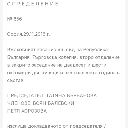
О П Р Е Д Е Л Е Н И Е
№ 856
София.29.11.2016 г.
Върховният касационен съд на Република
България, Търговска колегия, второ отделение
в закрито заседание на двадесет и шести
октомври две хиляди и шестнадесета година в
състав:
ПРЕДСЕДАТЕЛ: ТАТЯНА ВЪРБАНОВА
ЧЛЕНОВЕ: БОЯН БАЛЕВСКИ
ПЕТЯ ХОРОЗОВА
изслуша докладваното от председателя /