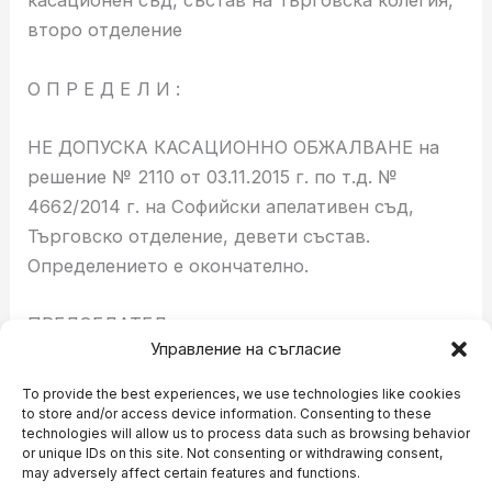
касационен съд, състав на Търговска колегия,
второ отделение
О П Р Е Д Е Л И :
НЕ ДОПУСКА КАСАЦИОННО ОБЖАЛВАНЕ на
решение № 2110 от 03.11.2015 г. по т.д. №
4662/2014 г. на Софийски апелативен съд,
Търговско отделение, девети състав.
Определението е окончателно.
ПРЕДСЕДАТЕЛ:
Управление на съгласие
ЧЛЕНОВЕ:
To provide the best experiences, we use technologies like cookies
to store and/or access device information. Consenting to these
technologies will allow us to process data such as browsing behavior
or unique IDs on this site. Not consenting or withdrawing consent,
PREVIOUS
NEXT
may adversely affect certain features and functions.