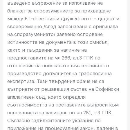
въведено възражение за използване на
бланкет за споразумението за прихващане
между ЕТ-ответник и дружеството – цедент и
своевременно /след запознаване с оригинала
на споразумението/ заявено оспорване
истинността на документа в този смисъл,
както и твърдения за наличие на
предпоставките на чл.266, ал.3 ГПК по
отношение на поисканата във въззивното
производство допълнителна графологична
експертиза. Тези твърдения обаче не са
възприети от решаващия състав на Софийски
апелативен съд, което определя
съотносимостта на поставените въпроси към
основанията за касиране по чл.281, т.3 ГПК.
Съгласно задължителните указания по
приложение на процесуалния закон, дадени в