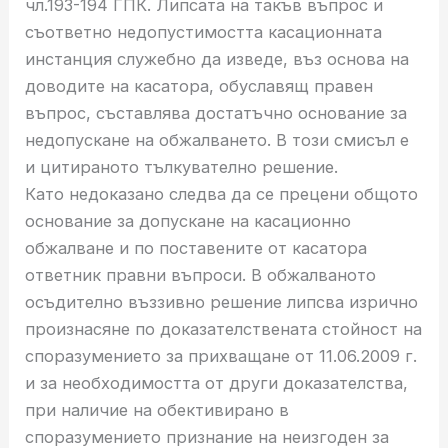
чл.193-194 ГПК. Липсата на такъв въпрос и
съответно недопустимостта касационната
инстанция служебно да изведе, въз основа на
доводите на касатора, обуславящ правен
въпрос, съставлява достатъчно основание за
недопускане на обжалването. В този смисъл е
и цитираното тълкувателно решение.
Като недоказано следва да се прецени общото
основание за допускане на касационно
обжалване и по поставените от касатора
ответник правни въпроси. В обжалваното
осъдително въззивно решение липсва изрично
произнасяне по доказателствената стойност на
споразумението за прихващане от 11.06.2009 г.
и за необходимостта от други доказателства,
при наличие на обективирано в
споразумението признание на неизгоден за