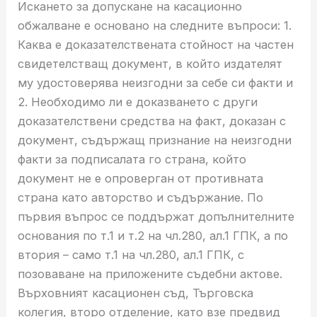
Искането за допускане на касационно
обжалване е основано на следните въпроси: 1.
Каква е доказателствената стойност на частен
свидетелстващ документ, в който издателят
му удостоверява неизгодни за себе си факти и
2. Необходимо ли е доказването с други
доказателствени средства на факт, доказан с
документ, съдържащ признание на неизгодни
факти за подписалата го страна, който
документ не е опроверган от противната
страна като авторство и съдържание. По
първия въпрос се поддържат допълнителните
основания по т.1 и т.2 на чл.280, ал.1 ГПК, а по
втория – само т.1 на чл.280, ал.1 ГПК, с
позоваване на приложените съдебни актове.
Върховният касационен съд, Търговска
колегия, второ отделение, като взе предвид