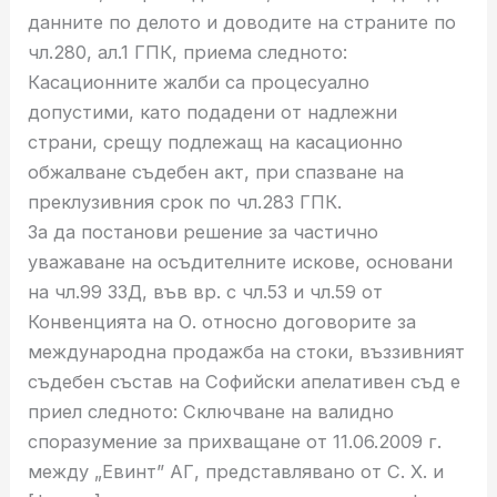
данните по делото и доводите на страните по
чл.280, ал.1 ГПК, приема следното:
Касационните жалби са процесуално
допустими, като подадени от надлежни
страни, срещу подлежащ на касационно
обжалване съдебен акт, при спазване на
преклузивния срок по чл.283 ГПК.
За да постанови решение за частично
уважаване на осъдителните искове, основани
на чл.99 ЗЗД, във вр. с чл.53 и чл.59 от
Конвенцията на О. относно договорите за
международна продажба на стоки, въззивният
съдебен състав на Софийски апелативен съд е
приел следното: Сключване на валидно
споразумение за прихващане от 11.06.2009 г.
между „Евинт” АГ, представлявано от С. Х. и