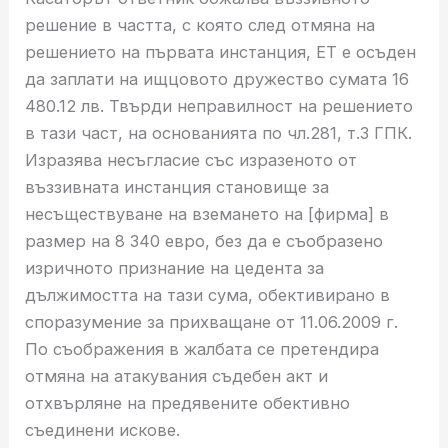
решение в частта, с която след отмяна на
решението на първата инстанция, ЕТ е осъден
да заплати на ищцовото дружество сумата 16
480.12 лв. Твърди неправилност на решението
в тази част, на основанията по чл.281, т.3 ГПК.
Изразява несъгласие със изразеното от
въззивната инстанция становище за
несъществуване на вземането на [фирма] в
размер на 8 340 евро, без да е съобразено
изричното признание на цедента за
дължимостта на тази сума, обективирано в
споразумение за прихващане от 11.06.2009 г.
По съображения в жалбата се претендира
отмяна на атакувания съдебен акт и
отхвърляне на предявените обективно
съединени искове.