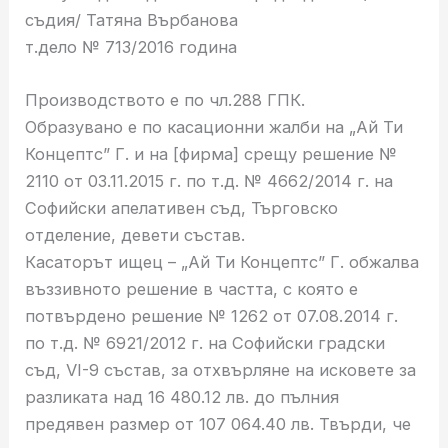
съдия/ Татяна Върбанова
т.дело № 713/2016 година
Производството е по чл.288 ГПК.
Образувано е по касационни жалби на „Ай Ти
Концептс” Г. и на [фирма] срещу решение №
2110 от 03.11.2015 г. по т.д. № 4662/2014 г. на
Софийски апелативен съд, Търговско
отделение, девети състав.
Касаторът ищец – „Ай Ти Концептс” Г. обжалва
въззивното решение в частта, с която е
потвърдено решение № 1262 от 07.08.2014 г.
по т.д. № 6921/2012 г. на Софийски градски
съд, VІ-9 състав, за отхвърляне на исковете за
разликата над 16 480.12 лв. до пълния
предявен размер от 107 064.40 лв. Твърди, че