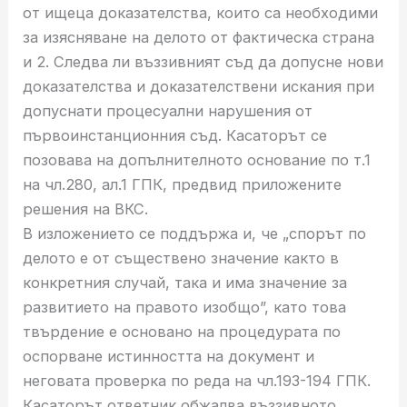
от ищеца доказателства, които са необходими
за изясняване на делото от фактическа страна
и 2. Следва ли въззивният съд да допусне нови
доказателства и доказателствени искания при
допуснати процесуални нарушения от
първоинстанционния съд. Касаторът се
позовава на допълнителното основание по т.1
на чл.280, ал.1 ГПК, предвид приложените
решения на ВКС.
В изложението се поддържа и, че „спорът по
делото е от съществено значение както в
конкретния случай, така и има значение за
развитието на правото изобщо”, като това
твърдение е основано на процедурата по
оспорване истинността на документ и
неговата проверка по реда на чл.193-194 ГПК.
Касаторът ответник обжалва въззивното