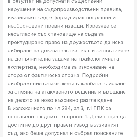
в резултат на допуснати съществени
нарушения на съдопроизводствени правила,
въззивният съд е формулирал погрешни и
необосновани правни изводи. Изразява се
несъгласие със становище на съда за
преклудирано право на дружеството да иска
събиране на доказателства, вкл. и за поставяне
на допълнителна задача на графологичната
експертиза, необходима за изясняване на
спора от фактическа страна. Подробни
съображения са изложени в жалбата, с искане
за отмяна на атакуваното решение и връщане
на делото за ново въззивно разглеждане.
В изложението по чл.284, ал.3, т.1 ГПК са
поставени следните въпроси: 1. Дали е щял да
достигне до друг правен извод въззивният
съд, ако беше допуснал и събрал поисканите