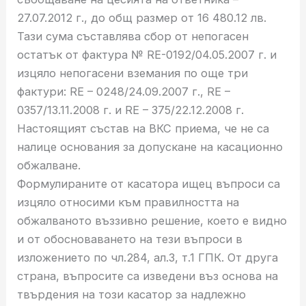
27.07.2012 г., до общ размер от 16 480.12 лв.
Тази сума съставлява сбор от непогасен
остатък от фактура № RE-0192/04.05.2007 г. и
изцяло непогасени вземания по още три
фактури: RE – 0248/24.09.2007 г., RE –
0357/13.11.2008 г. и RE – 375/22.12.2008 г.
Настоящият състав на ВКС приема, че не са
налице основания за допускане на касационно
обжалване.
Формулираните от касатора ищец въпроси са
изцяло относими към правилността на
обжалваното въззивно решение, което е видно
и от обосноваването на тези въпроси в
изложението по чл.284, ал.3, т.1 ГПК. От друга
страна, въпросите са изведени въз основа на
твърдения на този касатор за надлежно