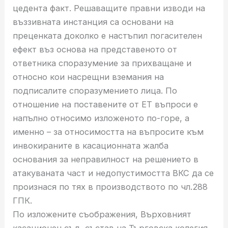
цедента факт. Решаващите правни изводи на
въззивната инстанция са основани на
преценката доколко е настъпил погасителен
ефект въз основа на представеното от
ответника споразумение за прихващане и
относно кои насрещни вземания на
подписалите споразумението лица. По
отношение на поставените от ЕТ въпроси е
напълно относимо изложеното по-горе, а
именно – за относимостта на въпросите към
инвокираните в касационната жалба
основания за неправилност на решението в
атакуваната част и недопустимостта ВКС да се
произнася по тях в производството по чл.288
ГПК.
По изложените съображения, Върховният