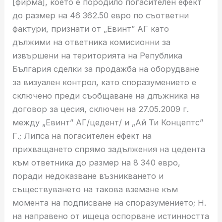
[фирма], което е породило погасителен ефект
до размер на 46 362.50 евро по съответни
фактури, признати от „Евинт” АГ като
дължими на ответника комисионни за
извършени на територията на Република
България сделки за продажба на оборудване
за визуален контрол, като споразумението е
сключено преди съобщаване на длъжника на
договор за цесия, сключен на 27.05.2009 г.
между „Евинт” АГ/цедент/ и „Ай Ти Концептс”
Г.; Липса на погасителен ефект на
прихващането спрямо задължения на цедента
към ответника до размер на 8 340 евро,
поради недоказване възникването и
съществуването на такова вземане към
момента на подписване на споразумението; Н.
на направено от ищеца оспорване истинността