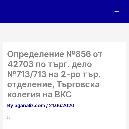
Skip
to
content
Определение №856 от
42703 по търг. дело
№713/713 на 2-ро тър.
отделение, Търговска
колегия на ВКС
By
bganaliz.com
/
21.06.2020
5