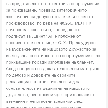
на представеното от ответника споразумение
за прихващане, предвид категоричното
заключение на допуснатата във въззивното
производство, по реда на чл.266, ал.3 ГПК,
почеркова експертиза, според която,
подписът за „Евинт” АГ е положен от
посоченото в него лице – С. Х.; Преклудиране
на възраженията на ищцовото дружество за
евентуална неистинност на споразумението за
прихващане поради използване на бланкет.
След преценка на доказателствения материал
по делото и доводите на страните,
решаващият състав е извел извод за
основателност на цедирани на ищцовото
дружество, непогасени чрез прихващането
вземания и непогасени вземания след
съобщаване на цесията на ответника –