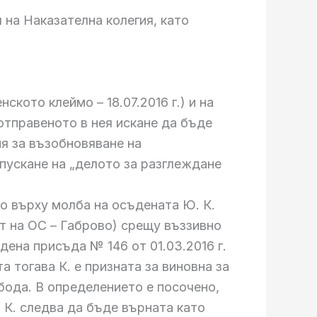
на Наказателна колегия, като
кото клеймо – 18.07.2016 г.) и на
отправеното в нея искане да бъде
ия за възобновяване на
пускане на „делото за разглеждане
но върху молба на осъдената Ю. К.
ст на ОС – Габрово) срещу въззивно
дена присъда № 146 от 01.03.2016 г.
 тогава К. е призната за виновна за
обода. В определението е посочено,
 К. следва да бъде върната като