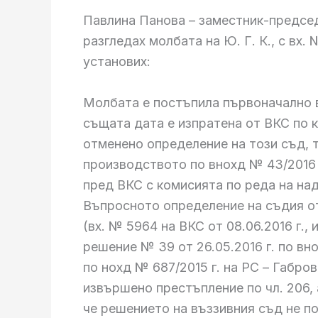
Павлина Панова – заместник-председ
разгледах молбата на Ю. Г. К., с вх. №
установих:
Молбата е постъпила първоначално във
същата дата е изпратена от ВКС по 
отменено определение на този съд, т
производството по внохд № 43/2016 
пред ВКС с комисията по реда на над
Въпросното определение на съдия от 
(вх. № 5964 на ВКС от 08.06.2016 г.
решение № 39 от 26.05.2016 г. по вно
по нохд № 687/2015 г. на РС – Габро
извършено престъпление по чл. 206, 
че решението на въззивния съд не п