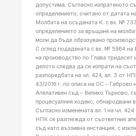
допустима. Съгласно изпратеното съо
определението, считано от датата н
Молбата на осъдената К. с вх. № 733
определението за връщане на молбата
моли да бъде образувано производст
С оглед подадената с вх. № 5964 на 
на производство по Глава тридесет и
делото следва да се изпрати на съо
разпоредбата на чл. 424, ал. 3 от Н
43/2016 г. по описа на ОС – Габрово
Апелативен съд – Велико Търново, съ
процесуалния кодекс, обнародвани в 
Съгласно изменената ал. 1 на чл. 424
НПК се разглежда от съответния апе
съд като въззивна инстанция, с изкл