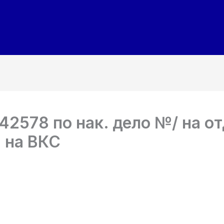
2578 по нак. дело №/ на от
 на ВКС