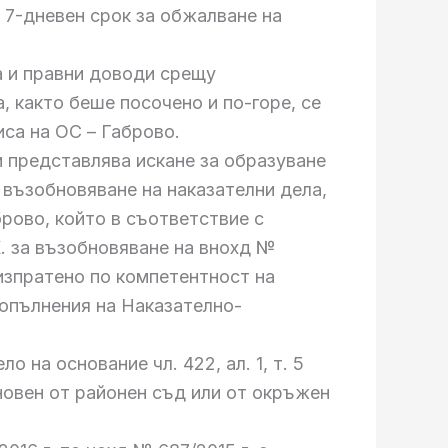
н 7-дневен срок за обжалване на
жа и правни доводи срещу
, както беше посочено и по-горе, се
са на ОС – Габрово.
си представлява искане за образуване
 възобновяване на наказателни дела,
рово, който в съответствие с
К. за възобновяване на внохд №
 изпратено по компетентност на
допълнения на Наказателно-
 на основание чл. 422, ал. 1, т. 5
новен от районен съд или от окръжен