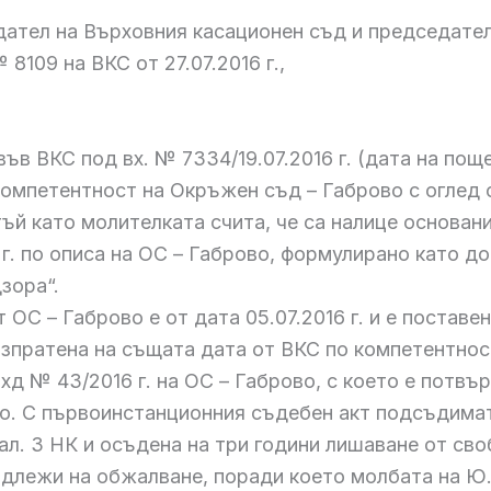
ател на Върховния касационен съд и председател 
 8109 на ВКС от 27.07.2016 г.,
 ВКС под вх. № 7334/19.07.2016 г. (дата на пощенс
компетентност на Окръжен съд – Габрово с оглед 
ъй като молителката счита, че са налице основан
г. по описа на ОС – Габрово, формулирано като до
зора“.
ОС – Габрово е от дата 05.07.2016 г. и е поставе
, изпратена на същата дата от ВКС по компетентно
хд № 43/2016 г. на ОС – Габрово, с което е потвър
во. С първоинстанционния съдебен акт подсъдимата
ал. 3 НК и осъдена на три години лишаване от св
одлежи на обжалване, поради което молбата на Ю.