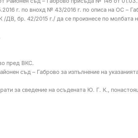
т Районен съд – Габрово присъда № 146 от 01.03.20
2016 г. по внохд № 43/2016 г. по описа на ОС – Г
К /ДВ, бр. 42/2015 г./ да се произнесе по молбата 
,
во пред ВКС.
айонен съд – Габрово за изпълнение на указаният
ати за сведение на осъдената Ю. Г. К., понастоя