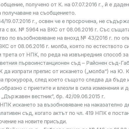
бщение, получено от К. на 07.07.2016 г., й е даде
а получаване на съобщението.
4/19.07.2016 г., освен че е просрочена, не съдър
 с вх. № 5964 на ВКС от 08.06.2016 г. Със същата
во по възобновяване на внохд № 43/2016 г. по опи
ВКС от 08.06.2016 г. молба, която по естеството 
 трета от НПК, по реда на извънредния способ за
тветния първоинстанционен съд – Районен съд-Габ
ПК да изпрати препис от искането („молба“) на Ю. 
 на прокурора, след което същото следва да бъде
образно с приетите и влезли в сила изменения и 
„Държавен вестник”, бр. 42/09.06.2015 г.
 НПК искането за възобновяване на наказателно дело
лативен съд, когато актът по чл. 419 НПК е поста
ючение на новите присъди.