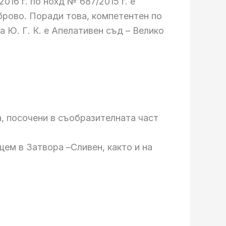
16 г. по нохд № 687/2015 г. е
аброво. Поради това, компетентен по
на Ю. Г. К. е Апелативен съд – Велико
а, посочени в съобразителната част
щем в Затвора –Сливен, както и на