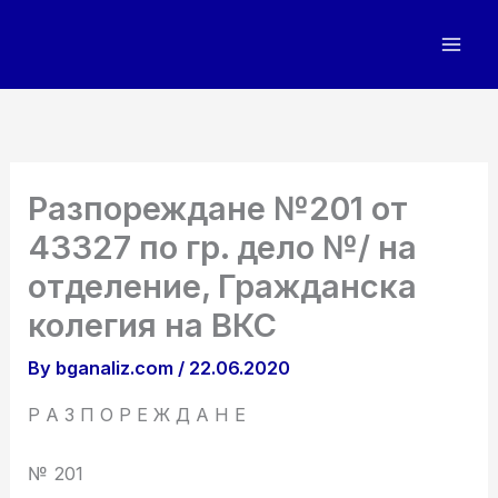
Skip
to
content
Разпореждане №201 от
43327 по гр. дело №/ на
отделение, Гражданска
колегия на ВКС
By
bganaliz.com
/
22.06.2020
Р А З П О Р Е Ж Д А Н Е
№ 201