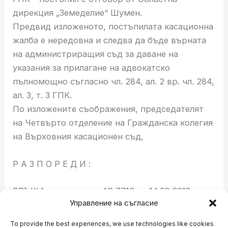
дирекция „Земеделие“ Шумен.
Предвид изложеното, постъпилата касационна
жалба е нередовна и следва да бъде върната
на администриращия съд за даване на
указания за прилагане на адвокатско
пълномощно съгласно чл. 284, ал. 2 вр. чл. 284,
ал. 3, т. 3 ГПК.
По изложените съображения, председателят
на Четвърто отделение на Гражданска колегия
на Върховния касационен съд,
Р А З П О Р Е Д И :
ВРЪЩА преписка вх. № 7716 от 14.08.2018 г. за
Управление на съгласие
изпълнение на дадените указания.
ЗА ПРЕДСЕДАТЕЛ:
To provide the best experiences, we use technologies like cookies