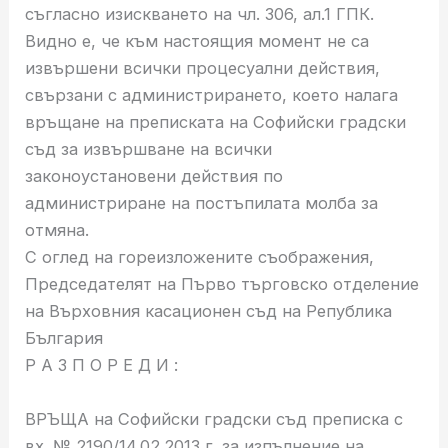
съгласно изискването на чл. 306, ал.1 ГПК.
Видно е, че към настоящия момент не са
извършени всички процесуални действия,
свързани с администрирането, което налага
връщане на преписката на Софийски градски
съд за извършване на всички
законоустановени действия по
администриране на постъпилата молба за
отмяна.
С оглед на гореизложените съображения,
Председателят на Първо търговско отделение
на Върховния касационен съд на Република
България
Р А З П О Р Е Д И :
ВРЪЩА на Софийски градски съд преписка с
вх. № 2190/14.02.2013 г. за изпълнение на