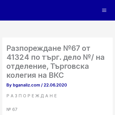
Skip
to
content
Разпореждане №67 от
41324 по търг. дело №/ на
отделение, Търговска
колегия на ВКС
By
bganaliz.com
/
22.06.2020
Р А З П О Р Е Ж Д А Н Е
№ 67