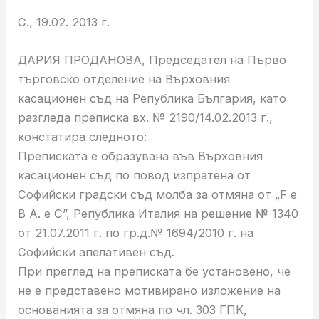
С., 19.02. 2013 г.
ДАРИЯ ПРОДАНОВА, Председател на Първо
търговско отделение на Върховния
касационен съд на Република България, като
разгледа преписка вх. № 2190/14.02.2013 г.,
констатира следното:
Преписката е образувана във Върховния
касационен съд по повод изпратена от
Софийски градски съд молба за отмяна от „F e
B A. e C”, Република Италия на решение № 1340
от 21.07.2011 г. по гр.д.№ 1694/2010 г. на
Софийски апелативен съд.
При преглед на преписката бе установено, че
не е представено мотивирано изложение на
основанията за отмяна по чл. 303 ГПК,