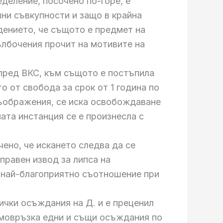
деление, посочено по-горе, е
ни съвкупности и защо в крайна
дението, че същото е предмет на
дълбочения прочит на мотивите на
е пред ВКС, към същото е постъпила
о от свобода за срок от 1 година по
съображения, се иска освобождаване
ната инстанция се е произнесла с
ено, че искането следва да се
правен извод за липса на
 най-благоприятно съотношение при
ички осъждания на Д. и е преценил
аимовръзка едни и същи осъждания по