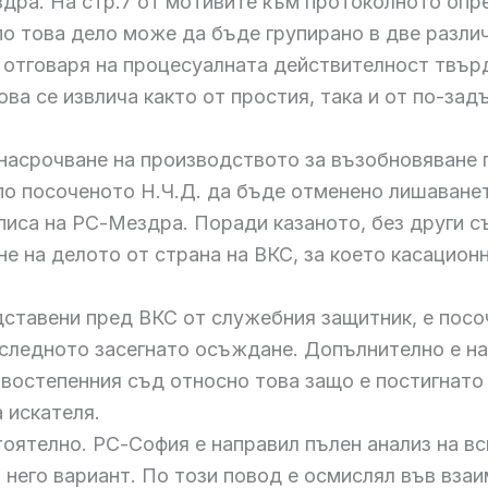
здра. На стр.7 от мотивите към протоколното опре
по това дело може да бъде групирано в две различ
е отговаря на процесуалната действителност твър
ова се извлича както от простия, така и от по-за
ед насрочване на производството за възобновяван
по посоченото Н.Ч.Д. да бъде отменено лишаванет
 описа на РС-Мездра. Поради казаното, без други 
яне на делото от страна на ВКС, за което касацион
дставени пред ВКС от служебния защитник, е посоч
оследното засегнато осъждане. Допълнително е на
востепенния съд относно това защо е постигнато
 искателя.
тоятелно. РС-София е направил пълен анализ на вс
а него вариант. По този повод е осмислял във вз