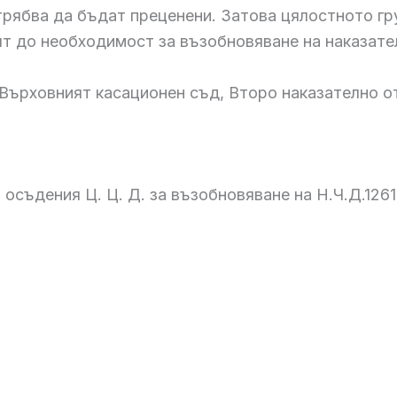
рябва да бъдат преценени. Затова цялостното гру
ят до необходимост за възобновяване на наказат
Върховният касационен съд, Второ наказателно о
ъдения Ц. Ц. Д. за възобновяване на Н.Ч.Д.12616