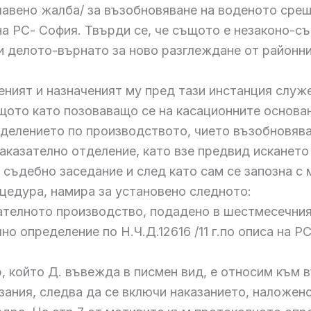
главено жалба/ за възобновяване на воденото сре
а на РС- София. Твърди се, че същото е незаконо-с
 делото-върнато за ново разглеждане от районни
ният и назначеният му пред тази инстанция служ
то като позоваващо се на касационните основания
елението по производството, чието възобновяван
казателно отделение, като взе предвид искането 
 съдебно заседание и след като сам се запозна с 
цедура, намира за установено следното:
ателното производство, подадено в шестмесечния 
но определение по Н.Ч.Д.12616 /11 г.по описа на РС
, който Д. въвежда в писмен вид, е относим към
зания, следва да се включи наказанието, наложено