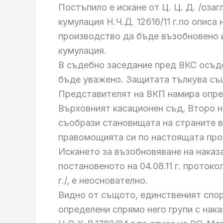
Постъпило е искане от Ц. Ц. Д. /оза
кумулация Н.Ч.Д. 12616/11 г.по опис
производство да бъде възобновено и
кумулация.
В съдебно заседание пред ВКС осъде
бъде уважено. Защитата тълкува също
Представителят на ВКП намира опред
Върховният касационен съд, Второ на
съобрази становищата на страните в
правомощията си по настоящата про
Искането за възобновяване на наказ
постановеното на 04.08.11 г. протокол
г./, е неоснователно.
Видно от същото, единственият спор
определени спрямо него групи с нака