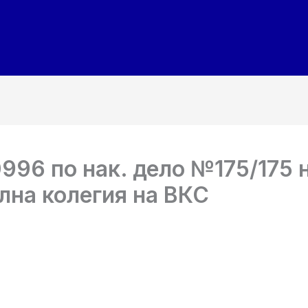
96 по нак. дело №175/175 н
лна колегия на ВКС