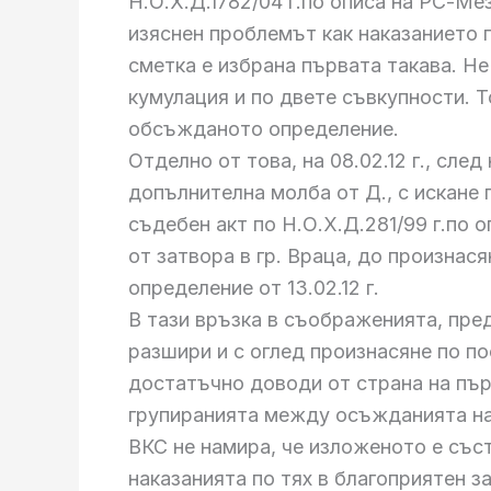
Н.О.Х.Д.1782/04 г.по описа на РС-Ме
изяснен проблемът как наказанието 
сметка е избрана първата такава. Н
кумулация и по двете съвкупности. Т
обсъжданото определение.
Отделно от това, на 08.02.12 г., сл
допълнителна молба от Д., с искане 
съдебен акт по Н.О.Х.Д.281/99 г.по
от затвора в гр. Враца, до произнас
определение от 13.02.12 г.
В тази връзка в съображенията, пре
разшири и с оглед произнасяне по п
достатъчно доводи от страна на пър
групиранията между осъжданията на
ВКС не намира, че изложеното е със
наказанията по тях в благоприятен з