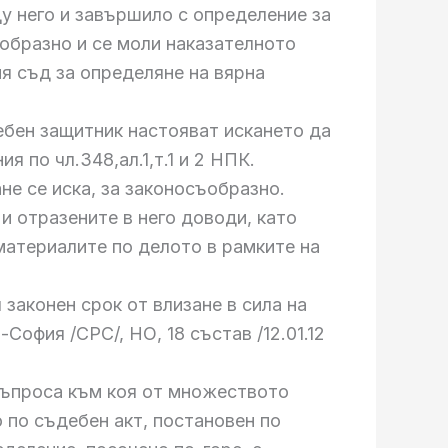
щу него и завършило с определение за
ъобразно и се моли наказателното
я съд за определяне на вярна
ебен защитник настояват искането да
 по чл.348,ал.1,т.1 и 2 НПК.
е се иска, за законосъобразно.
и отразените в него доводи, като
материалите по делото в рамките на
законен срок от влизане в сила на
-София /СРС/, НО, 18 състав /12.01.12
 въпроса към коя от множеството
 по съдебен акт, постановен по