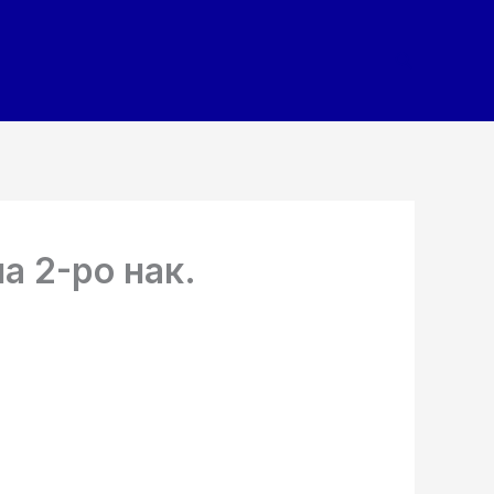
Search
а 2-ро нак.