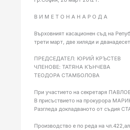
В И М Е Т О Н А Н А Р О Д А
Върховният касационен съд на Репуб
трети март, две хиляди и дванадесет
ПРЕДСЕДАТЕЛ: ЮРИЙ КРЪСТЕВ
ЧЛЕНОВЕ: ТАТЯНА КЪНЧЕВА
ТЕОДОРА СТАМБОЛОВА
При участието на секретаря ПАВЛО
В присъствието на прокурора МАР
Разгледа докладваното от съдия СТА
Производство е по реда на чл.422,ал.