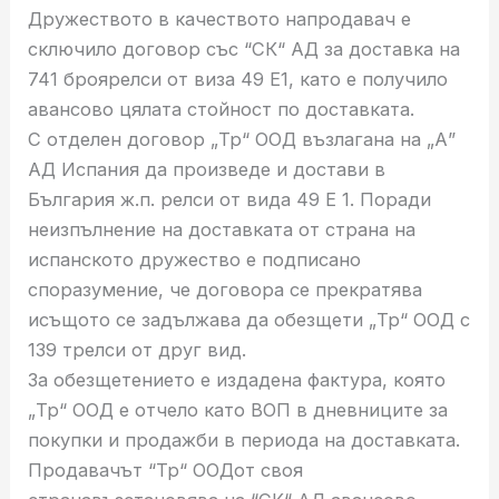
Дружеството в качеството напродавач е
сключило договор със “СК“ АД за доставка на
741 броярелси от виза 49 Е1, като е получило
авансово цялата стойност по доставката.
С отделен договор „Тр“ ООД възлагана на „А”
АД Испания да произведе и достави в
България ж.п. релси от вида 49 Е 1. Поради
неизпълнение на доставката от страна на
испанското дружество е подписано
споразумение, че договора се прекратява
исъщото се задължава да обезщети „Тр“ ООД с
139 трелси от друг вид.
За обезщетението е издадена фактура, която
„Тр“ ООД е отчело като ВОП в дневниците за
покупки и продажби в периода на доставката.
Продавачът “Тр“ ООДот своя