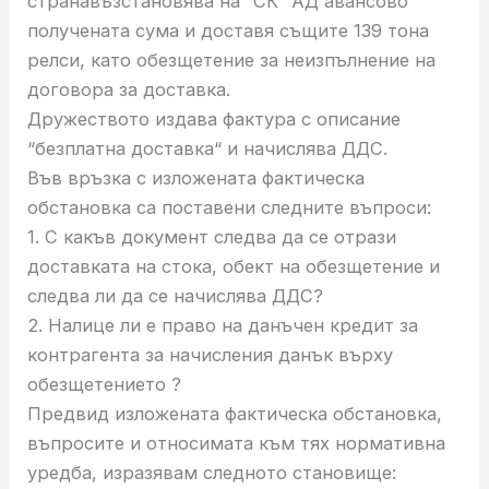
странавъзстановява на “СК“ АД авансово
получената сума и доставя същите 139 тона
релси, като обезщетение за неизпълнение на
договора за доставка.
Дружеството издава фактура с описание
“безплатна доставка“ и начислява ДДС.
Във връзка с изложената фактическа
обстановка са поставени следните въпроси:
1. С какъв документ следва да се отрази
доставката на стока, обект на обезщетение и
следва ли да се начислява ДДС?
2. Налице ли е право на данъчен кредит за
контрагента за начисления данък върху
обезщетението ?
Предвид изложената фактическа обстановка,
въпросите и относимата към тях нормативна
уредба, изразявам следното становище: