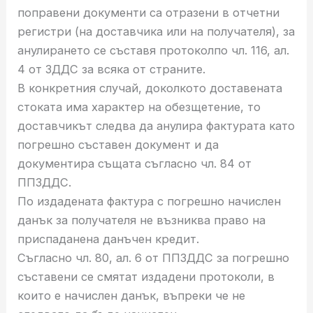
поправени документи са oтразени в отчетни
регистри (на доставчика или на получателя), за
анулирането се съставя протоколпо чл. 116, ал.
4 от ЗДДС за всяка от cтраните.
В конкретния случай, доколкото доставената
стоката има характер на обезщетение, то
доставчикът следва да анулира фактурата като
погрешно съставен документ и да
документира същата съгласно чл. 84 от
ППЗДДС.
По издадената фактура с погрешно начислен
данък за получателя не възниква право на
приспаданена данъчен кредит.
Съгласно чл. 80, ал. 6 от ППЗДДС за погрешно
съставени се смятат издадени протоколи, в
които е начислен данък, въпреки че не