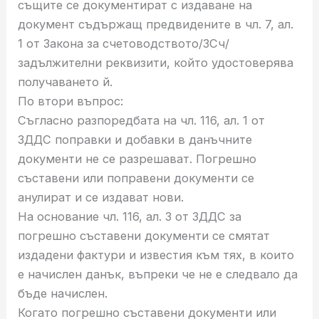
същите се документират с издаване на
документ съдържащ предвидените в чл. 7, ал.
1 от Закона за счетоводството/ЗСч/
задължителни реквизити, който удостоверява
получаването й.
По втори въпрос:
Съгласно разпоредбата на чл. 116, ал. 1 от
ЗДДС поправки и добавки в данъчните
документи не се разрешават. Погрешно
съставени или поправени документи се
анулират и се издават нови.
На основание чл. 116, ал. 3 от ЗДДС зa
погрешно съставени документи се смятат
издадени фактури и известия към тях, в които
е начислен данък, въпреки че не е следвало да
бъде начислен.
Когато погрешно съставени документи или