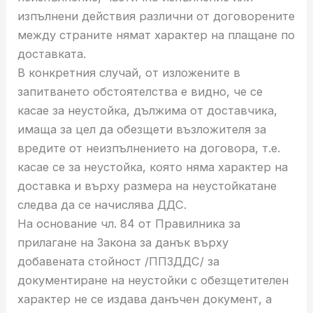
изпълнени действия различни от договорените
между страните нямат характер на плащане по
доставката.
В конкретния случай, от изложените в
запитването обстоятелства е видно, че се
касае за неустойка, дължима от доставчика,
имаща за цел да обезщети възложителя за
вредите от неизпълнението на договора, т.е.
касае се за неустойка, която няма характер на
доставка и върху размера на неустойкатане
следва да се начислява ДДС.
На основание чл. 84 от Правилника за
прилагане на Закона за данък върху
добавената стойност /ППЗДДС/ за
документиране на неустойки с обезщетителен
характер не се издава данъчен документ, а