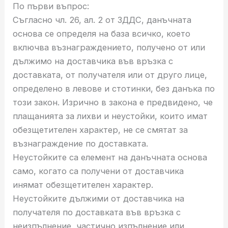
По първи въпрос:
Съгласно чл. 26, ал. 2 от ЗДДС, данъчната
основа се определя на база всичко, което
включва възнаграждението, получено от или
дължимо на доставчика във връзка с
доставката, от получателя или от друго лице,
определено в левове и стотинки, без данъка по
този закон. Изрично в закона е предвидено, че
плащанията за лихви и неустойки, които имат
обезщетителен характер, не се смятат за
възнаграждение по доставката.
Неустойките са елемент на данъчната основа
само, когато са получени от доставчика
инямат обезщетителен характер.
Неустойките дължими от доставчика на
получателя по доставката във връзка с
неизпълнение, частично изпълнение или