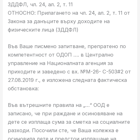
ЗДДФЛ, чл. 24, ал. 2, т. 11
ОТНОСНО: Прилагането на чл. 24, ал. 2, т. 11 от
Закона за данъците върху доходите на
физическите лица (ЗДДФЛ)
Във Ваше писмено запитване, препратено по
компетентност от ОДОП …. в Централно
управление на Националната агенция за
приходите и заведено с вх. №М-26- С-503#2 от
27.08.2019 г., е изложена следната фактическа
обстановка:
Във вътрешните правила на „…“ ООД е
записано, че при раждане и осиновяване на
дете се изплаща сума за сметка на социалните
разходи. Посочили сте, че Ваша колежка е
осиновила дете и предстои изплащане на