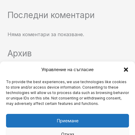
Последни коментари
Няма коментари за показване.
Архив
Управление на съгласие
Няма архиви за показване.
To provide the best experiences, we use technologies like cookies
to store and/or access device information. Consenting to these
Категории
technologies will allow us to process data such as browsing behavior
or unique IDs on this site. Not consenting or withdrawing consent,
may adversely affect certain features and functions.
Няма категории
Приемане
Отказ