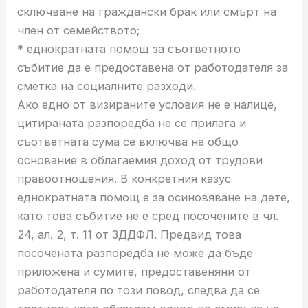
сключване на граждански брак или смърт на
член от семейството;
* еднократната помощ за съответното
събитие да е предоставена от работодателя за
сметка на социалните разходи.
Ако едно от визираните условия не е налице,
цитираната разпоредба не се прилага и
съответната сума се включва на общо
основание в облагаемия доход от трудови
правоотношения. В конкретния казус
еднократната помощ е за осиновяване на дете,
като това събитие не е сред посочените в чл.
24, ал. 2, т. 11 от ЗДДФЛ. Предвид това
посочената разпоредба не може да бъде
приложена и сумите, предоставеняни от
работодателя по този повод, следва да се