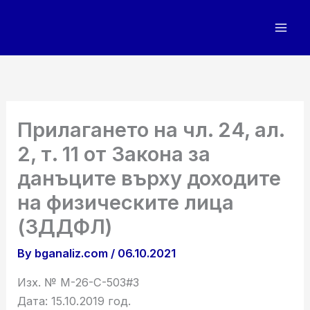
Skip
to
content
Прилагането на чл. 24, ал.
2, т. 11 от Закона за
данъците върху доходите
на физическите лица
(ЗДДФЛ)
By
bganaliz.com
/
06.10.2021
Изх. № М-26-С-503#3
Дата: 15.10.2019 год.