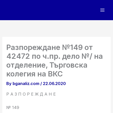
Skip
to
content
Разпореждане №149 от
42472 по ч.пр. дело №/ на
отделение, Търговска
колегия на ВКС
By
bganaliz.com
/
22.06.2020
Р А З П О Р Е Ж Д А Н Е
№ 149