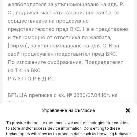
жалбоподателя за упълномощаване на адв. Р.
С., подписал частната касационна жалба, за
осъществяване на процесуално
представителство пред ВКС. Не е представено
и пълномощно от ответника по жалбата,
[фирма], за упълномощаване на адв. С. К за
свой процесуален представител пред ВКС.
По изложените съображения, Председателят
на ТК на ВКС
Р А З П О Р Е Д И :
ВРЪЩА преписка с вх. № 3880/07.04.16г. на
Софийски апелативен съд.
Управление на съгласие
ПРЕДСЕДАТЕЛ на ТК на ВКС:
To provide the best experiences, we use technologies like cookies
to store and/or access device information. Consenting to these
technologies will allow us to process data such as browsing behavior