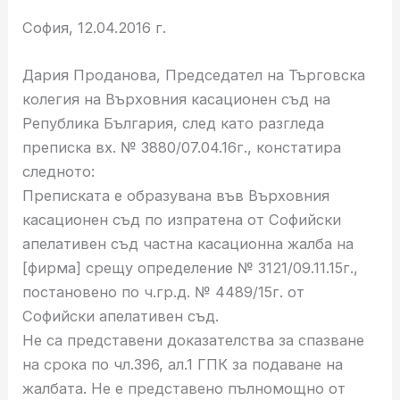
София, 12.04.2016 г.
Дария Проданова, Председател на Търговска
колегия на Върховния касационен съд на
Република България, след като разгледа
преписка вх. № 3880/07.04.16г., констатира
следното:
Преписката е образувана във Върховния
касационен съд по изпратена от Софийски
апелативен съд частна касационна жалба на
[фирма] срещу определение № 3121/09.11.15г.,
постановено по ч.гр.д. № 4489/15г. от
Софийски апелативен съд.
Не са представени доказателства за спазване
на срока по чл.396, ал.1 ГПК за подаване на
жалбата. Не е представено пълномощно от