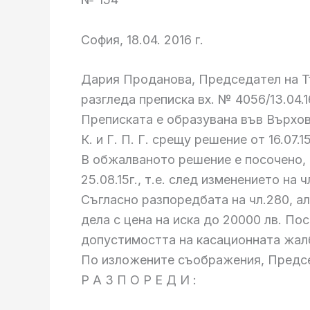
София, 18.04. 2016 г.
Дария Проданова, Председател на Тъ
разгледа преписка вх. № 4056/13.04.1
Преписката е образувана във Върхов
К. и Г. П. Г. срещу решение от 16.07.
В обжалваното решение е посочено,
25.08.15г., т.е. след изменението на чл
Съгласно разпоредбата на чл.280, ал
дела с цена на иска до 20000 лв. П
допустимостта на касационната жалба
По изложените съображения, Предсе
Р А З П О Р Е Д И :