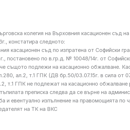
рговска колегия на Върховния касационен съд на 
6г., констатира следното:
ния касационен съд по изпратена от Софийски гра
15г., постановено по в.гр.д. № 10048/14г. от Софийс
 че същото подлежи на касационно обжалване. Ка
.280, ал.2, т.1 ГПК (ДВ бр.50/03.07.15г. в сила от 07.
.2, т.1 ГПК не подлежат на касационно обжалване
остъпилата преписка следва да се върне на админи
 и евентуално изпълнение на правомощията по чл. 
дателят на ТК на ВКС