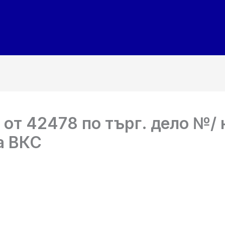
т 42478 по търг. дело №/ 
а ВКС