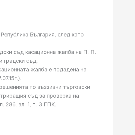
Република България, след като
дски съд касационна жалба на П. П.
ки градски съд.
сационната жалба е подадена на
07.15г.).
 решенията по въззивни търговски
стриращия съд за проверка на
286, ал. 1, т. 3 ГПК.