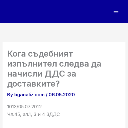
Skip
to
content
Кога съдебният
изпълнител следва да
начисли ДДС за
доставките?
By
bganaliz.com
/
06.05.2020
1013/05.07.2012
Чл.45, ал.1, 3 и 4 ЗДДС