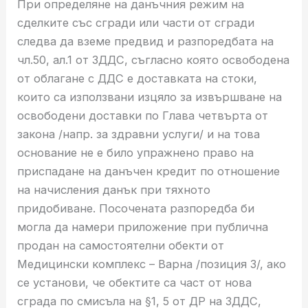
При определяне на данъчния режим на
сделките със сгради или части от сгради
следва да вземе предвид и разпоредбата на
чл.50, ал.1 от ЗДДС, съгласно която освободена
от облагане с ДДС е доставката на стоки,
които са използвани изцяло за извършване на
освободени доставки по Глава четвърта от
закона /напр. за здравни услуги/ и на това
основание не е било упражнено право на
приспадане на данъчен кредит по отношение
на начисления данък при тяхното
придобиване. Посочената разпоредба би
могла да намери приложение при публична
продан на самостоятелни обекти от
Медицински комплекс – Варна /позиция 3/, ако
се установи, че обектите са част от нова
сграда по смисъла на §1, 5 от ДР на ЗДДС,