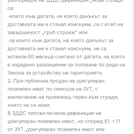
са:
-които към датата, на която данъкът за
доставката им е станал изискуем, са с етап на
завършеност „груб строеж” или
-за които към датата, на която данъкът за
доставката им е станал изискуем, не са
изтекли 60 месеца считано от датата, на която
е издадено разрешение за ползване по реда на
Закона за устройство на територията.
2. При публична продан на урегулиран
поземлен имат по смисъла на ЗУТ, с
изключение на прилежащ терен към сгради,
които не са нови.
В ЗДДС липсва легална дефиниция на
урегулиран поземлен имот, но според §1, т.11
от ЗУТ „урегулиран поземлен имот или