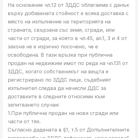
На основание чл.12 от ЗДДС облагаема с данък
върху добавената стойност е всяка доставка с
място на изпълнение на територията на
страната, свързана със земя, сгради, или
части от сгради, за която в чл.45, ал.1, 3 и 4 от
закона не е изрично посочено, че е
освободена. В тази връзка при публична
продан на недвижим имот по реда на чл.131 от
ЗДДС, когато собственикът на вещта е
регистрирано по ЗДДС лице, съдебният
изпълнител следва да начисли ДДС за
доставките в следните относими към
запитването случаи:
1.При публична продан на нови сгради или
части от тях.
Съгласно дадената в §1, т.5 от Допълнителните
разпоредби на ЗДДС дефиниция „нови сгради”