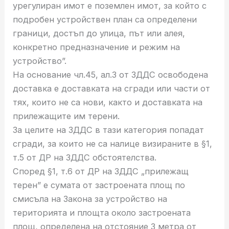
урегулиран имот е поземлен имот, за който с
подробен устройствен план са определени
граници, достъп до улица, път или алея,
конкретно предназначение и режим на
устройство”.
На основание чл.45, ал.3 от ЗДДС освободена
доставка е доставката на сгради или части от
тях, които не са нови, както и доставката на
прилежащите им терени.
За целите на ЗДДС в тази категория попадат
сгради, за които не са налице визираните в §1,
т.5 от ДР на ЗДДС обстоятелства.
Според §1, т.6 от ДР на ЗДДС „прилежащ
терен” е сумата от застроената площ по
смисъла на Закона за устройство на
територията и площта около застроената
площ, определена на отстояние 3 метра от