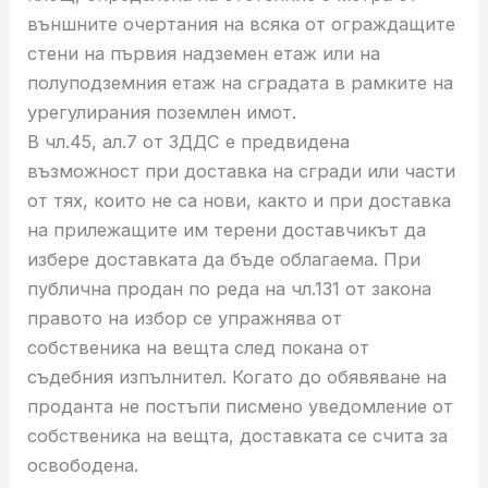
външните очертания на всяка от ограждащите
стени на първия надземен етаж или на
полуподземния етаж на сградата в рамките на
урегулирания поземлен имот.
В чл.45, ал.7 от ЗДДС е предвидена
възможност при доставка на сгради или части
от тях, които не са нови, както и при доставка
на прилежащите им терени доставчикът да
избере доставката да бъде облагаема. При
публична продан по реда на чл.131 от закона
правото на избор се упражнява от
собственика на вещта след покана от
съдебния изпълнител. Когато до обявяване на
проданта не постъпи писмено уведомление от
собственика на вещта, доставката се счита за
освободена.