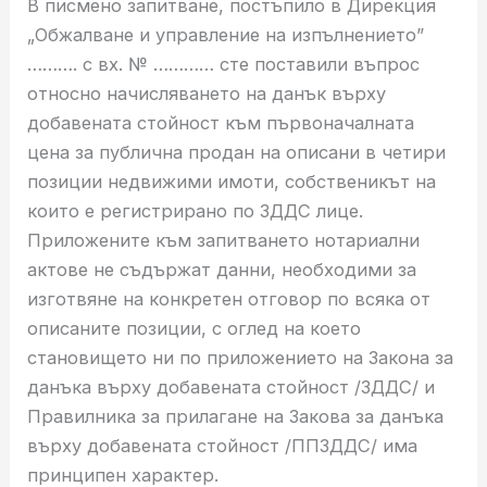
В писмено запитване, постъпило в Дирекция
„Обжалване и управление на изпълнението”
………. с вх. № ………… сте поставили въпрос
относно начисляването на данък върху
добавената стойност към първоначалната
цена за публична продан на описани в четири
позиции недвижими имоти, собственикът на
които е регистрирано по ЗДДС лице.
Приложените към запитването нотариални
актове не съдържат данни, необходими за
изготвяне на конкретен отговор по всяка от
описаните позиции, с оглед на което
становището ни по приложението на Закона за
данъка върху добавената стойност /ЗДДС/ и
Правилника за прилагане на Закова за данъка
върху добавената стойност /ППЗДДС/ има
принципен характер.