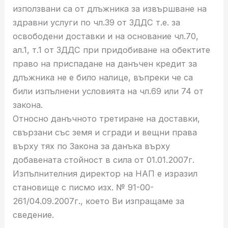
използвани са от длъжника за извършване на
здравни услуги по чл.39 от ЗДДС т.е. за
освободени доставки и на основание чл.70,
ал.1, т.1 от ЗДДС при придобиване на обектите
право на приспадане на данъчен кредит за
длъжника не е било налице, въпреки че са
били изпълнени условията на чл.69 или 74 от
закона.
Относно данъчното третиране на доставки,
свързани със земя и сгради и вещни права
върху тях по Закона за данъка върху
добавената стойност в сила от 01.01.2007г.
Изпълнителния директор на НАП е изразил
становище с писмо изх. № 91-00-
261/04.09.2007г., което Ви изпращаме за
сведение.