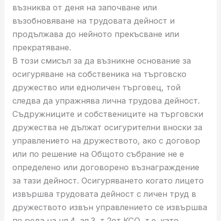
възниква от деня на започване или
възобновяване на трудовата дейност и
продължава до нейното прекъсване или
прекратяване.
В този смисъл за да възникне основание за
осигуряване на собственика на търговско
дружество или едноличен търговец, той
следва да упражнява лична трудова дейност.
Съдружниците и собствениците на търговски
дружества не дължат осигурителни вноски за
управлението на дружеството, ако с договор
или по решение на Общото събрание не е
определено или договорено възнаграждение
за тази дейност. Осигуряването когато лицето
извършва трудовата дейност с личен труд в
дружеството извън управлението се извършва
по реда на чл.4, ал.3, т.2от КСО, т.е. като