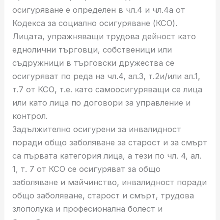
осигуряване е определен в чл.4 и чл.4а от
Кодекса за социално осигуряване (КСО).
Лицата, упражняващи трудова дейност като
еднолични търговци, собственици или
съдружници в търговски дружества се
осигуряват по реда на чл.4, ал.3, т.2и/или ал.1,
т.7 от КСО, т.е. като самоосигуряващи се лица
или като лица по договори за управление и
контрол.
Задължително осигурени за инвалидност
поради общо заболяване за старост и за смърт
са първата категория лица, а тези по чл. 4, ал.
1, т. 7 от КСО се осигуряват за общо
заболяване и майчинство, инвалидност поради
общо заболяване, старост и смърт, трудова
злополука и професионална болест и