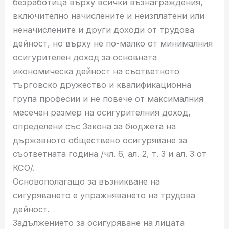
безработица върху всички възнаграждения,
включително начислените и неизплатени или
неначислените и други доходи от трудова
дейност, но върху не по-малко от минималния
осигурителен доход за основната
икономическа дейност на съответното
търговско дружество и квалификационна
група професии и не повече от максималния
месечен размер на осигурителния доход,
определени със Закона за бюджета на
държавното обществено осигуряване за
съответната година /чл. 6, ал. 2, т. 3 и ал. 3 от
КСО/.
Основополагащо за възникване на
сигуряването е упражняването на трудова
дейност.
Задължението за осигуряване на лицата