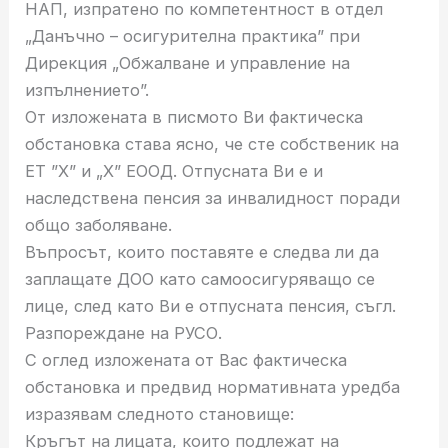
НАП, изпратено по компетентност в отдел
„Данъчно – осигурителна практика” при
Дирекция „Обжалване и управление на
изпълнението”.
От изложената в писмото Ви фактическа
обстановка става ясно, че сте собственик на
ЕТ ”Х” и „Х” ЕООД. Отпусната Ви е и
наследствена пенсия за инвалидност поради
общо заболяване.
Въпросът, които поставяте е следва ли да
заплащате ДОО като самоосигуряващо се
лице, след като Ви е отпусната пенсия, съгл.
Разпореждане на РУСО.
С оглед изложената от Вас фактическа
обстановка и предвид нормативната уредба
изразявам следното становище:
Кръгът на лицата, които подлежат на