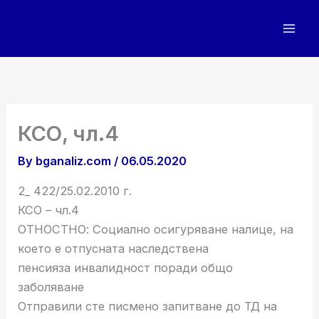
Skip
to
content
КСО, чл.4
By
bganaliz.com
/
06.05.2020
2_ 422/25.02.2010 г.
КСО – чл.4
ОТНОСТНО: Социално осигуряване налице, на
което е отпусната наследствена
пенсияза инвалидност поради общо
заболяване
Отправили сте писмено запитване до ТД на