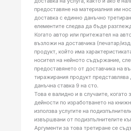
доставка на услуга, както и ако е на
предоставяне на материалния им но
доставка с единно данъчно третиране
елементите следва да бъде разглеж
Когато автор или притежател на авто
възложи на доставчика (печатар/изд
продукт, който има характеристиката
носител на нейното съдържание, сле
предоставянето от доставчика на въ
тиражирания продукт представлява до
данъчна ставка 9 на сто.
Това е валидно и в случаите, когато
дейности по изработването на книжн
използва услугите на подизпълнител
извършвани от подизпълнителите към 
Аргументи за това третиране се съд