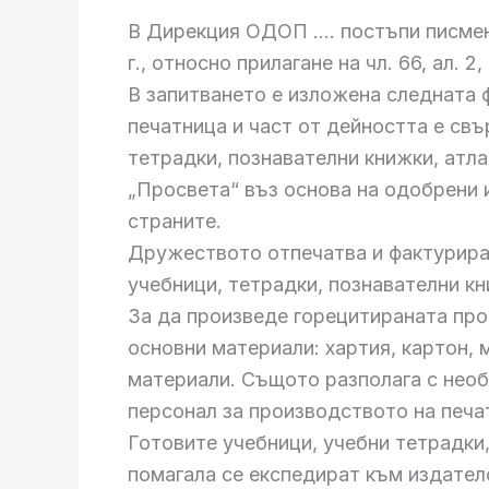
В Дирекция ОДОП …. постъпи писмено
г., относно прилагане на чл. 66, ал. 2
В запитването е изложена следната 
печатница и част от дейността е свъ
тетрадки, познавателни книжки, атла
„Просвета“ въз основа на одобрени 
страните.
Дружеството отпечатва и фактурира 
учебници, тетрадки, познавателни кн
За да произведе горецитираната пр
основни материали: хартия, картон, 
материали. Същото разполага с нео
персонал за производството на печа
Готовите учебници, учебни тетрадки,
помагала се експедират към издател