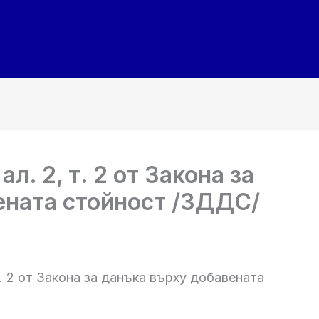
ал. 2, т. 2 от Закона за
ената стойност /ЗДДС/
 т. 2 от Закона за данъка върху добавената