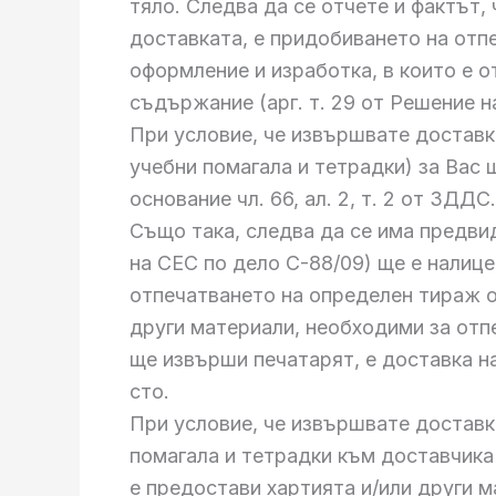
тяло. Следва да се отчете и фактът,
доставката, е придобиването на отп
оформление и изработка, в които е 
съдържание (арг. т. 29 от Решение н
При условие, че извършвате доставка
учебни помагала и тетрадки) за Вас
основание чл. 66, ал. 2, т. 2 от ЗДДС.
Също така, следва да се има предвид,
на СЕС по дело С-88/09) ще е налиц
отпечатването на определен тираж от
други материали, необходими за отпе
ще извърши печатарят, е доставка на
сто.
При условие, че извършвате доставка
помагала и тетрадки към доставчика
е предостави хартията и/или други 