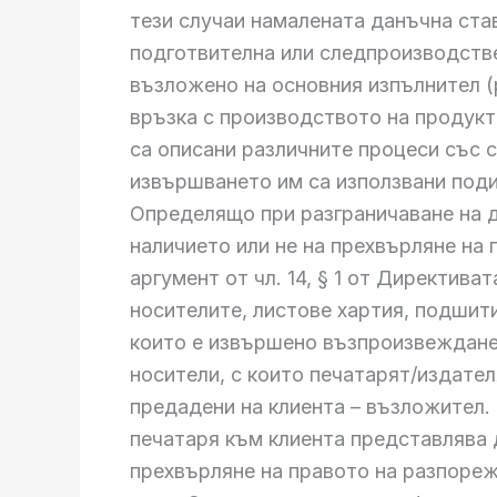
тези случаи намалената данъчна став
подготвителна или следпроизводстве
възложено на основния изпълнител (
връзка с производството на продукт
са описани различните процеси със 
извършването им са използвани под
Определящо при разграничаване на д
наличието или не на прехвърляне на
аргумент от чл. 14, § 1 от Директива
носителите, листове хартия, подшити
които е извършено възпроизвеждане
носители, с които печатарят/издате
предадени на клиента – възложител.
печатаря към клиента представлява д
прехвърляне на правото на разпореж