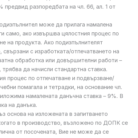
 предвид разпоредбата на чл. 66, ал. 1 от
 подизпълнител може да прилага намалена
ги само, ако извършва цялостния процес по
не на продукта. Ако подизпълнителят
, свързани с изработката/отпечатването на
чатна обработка или довършителни работи –
 трябва да начисли стандартна ставка.
ия процес по отпечатване и подвързване/
чебни помагала и тетрадки, на основание чл.
 приложима намалената данъчна ставка – 9%. В
ка на данъка.
з основа на изложената в запитването
 когато в производство, възложено по ДОПК се
лична от посочената, Вие не може да се