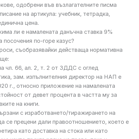
окове, одобрени във възлагателните писма
исание на артикула: учебник, тетрадка,
единична цена.
жима ли е намалената данъчна ставка 9%
за посочения по-горе казус?
проси, съобразявайки действаща нормативна
ище:
 чл. 66, ал. 2, т. 2 от ЗДДС с оглед
тика, зам. изпълнителния директор на НАП е
020 г., относно приложение на намалената
тойност от девет процента в частта му за
ките на книги.
вързани с изработването/тиражирането на
да се прецени дали правоотношението, което е
ретира като доставка на стока или като