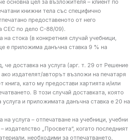
 че основна цел за възложителя – клиент по
ечатани книжни тела със специфично
отпечатано предоставеното от него
а СЕС по дело С-88/09).
 на стока (в конкретния случай учебници,
 ще е приложима данъчна ставка 9 % на
 че доставка на услуга (арг. т. 29 от Решение
е ако издателят/авторът възложи на печатаря
 книга, като му предостави хартията и/или
чатването. В този случай доставката, която
 услуга и приложимата данъчна ставка е 20 на
 на услуга – отпечатване на учебници, учебни
 – издателство „Просвета“, когато последният
материали, необходими за отпечатването,