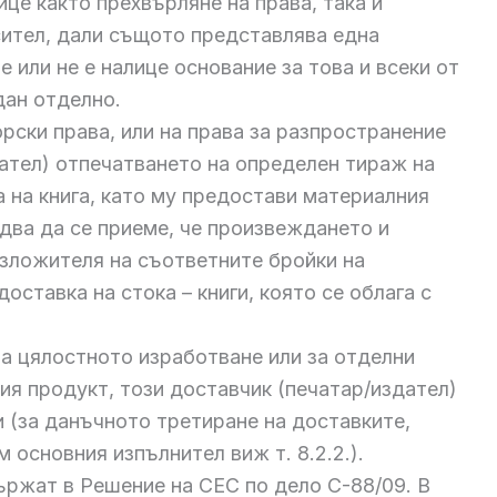
лице както прехвърляне на права, така и
сител, дали същото представлява една
 или не е налице основание за това и всеки от
дан отделно.
рски права, или на права за разпространение
ател) отпечатването на определен тираж на
 на книга, като му предостави материалния
два да се приеме, че произвеждането и
зложителя на съответните бройки на
ставка на стока – книги, която се облага с
 за цялостното изработване или за отделни
ия продукт, този доставчик (печатар/издател)
и (за данъчното третиране на доставките,
основния изпълнител виж т. 8.2.2.).
ържат в Решение на СЕС по дело С-88/09. В