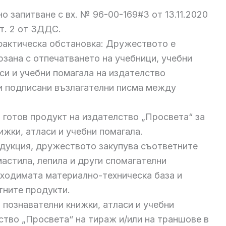
 запитване с вх. № 96-00-169#3 от 13.11.2020
, т. 2 от ЗДДС.
фактическа обстановка: Дружеството е
рзана с отпечатването на учебници, учебни
си и учебни помагала на издателство
и подписани възлагателни писма между
готов продукт на издателство „Просвета“ за
ижки, атласи и учебни помагала.
одукция, дружеството закупува съответните
мастила, лепила и други спомагателни
бходимата материално-техническа база и
тните продукти.
 познавателни книжки, атласи и учебни
ство „Просвета“ на тираж и/или на траншове в