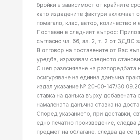
бройки в зависимост от крайните ср
като издадените фактури включват оп
помагало, клас, автор, количество и 
Поставен е следният въпрос: Прило
съгласно чл. 66, ал. 2, т. 2 от ЗДДС 
В отговор на поставените от Вас въ
уредба, изразявам следното станов
С цел разясняване на разпоредбата на
осигуряване на eдинна данъчна прак
издал указание № 20-00-147/30.09.2
ставка на данъка върху добавената с
намалената данъчна ставка на достав
Според указанието, при доставки, с
едно печатно произведение, следва 
предмет на облагане, следва да се т