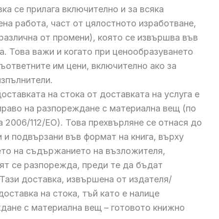
ка се прилага включително и за всяка
на работа, част от цялостното изработване,
различна от промени), която се извършва във
а. Това важи и когато при ценообразуването
съответните им цени, включително ако за
изпълнители.
оставката на стока от доставката на услуга е
 право на разпореждане с материална вещ (по
та 2006/112/ЕО). Това прехвърляне се отнася до
 и подвързани във формат на книга, върху
то на съдържанието на възложителя,
лят се разпорежда, преди те да бъдат
 Тази доставка, извършена от издателя/
оставка на стока, тъй като е налице
дане с материална вещ – готовото книжно