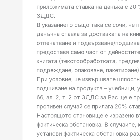
приложимата ставка на данъка е 20 %
ЗДДС.
В указанието също така се сочи, че
данъчна ставка за доставката на кни
отпечатване и подвързване/подшива
предоставя само част от дейностите
книгата (текстообработката, предпе
подреждане, опаковане, пакетиране),
При условие, че извършвате цялостн
подшиване на продукта – учебници, у
66, ал. 2, т. 2 от ЗДДС за Вас ще е
противен случай се прилага 20% став
Настоящото становище е изразено въ
фактическа обстановка. В случаите,
установи фактическа обстановка раз