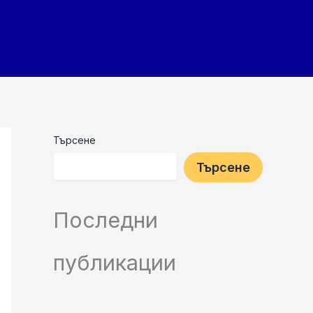
Search
Търсене
Търсене
Последни
публикации